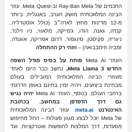
החכמים של Ray-Ban Meta וב-Meta Quest. עוזר
הבינה המלאכותית מושק הערב, באנגלית, ביותר
מ-12 מדינות מחוץ לארה״ב (כולל אוסטרליה,
קנדה, גאנה, הודו, ג'מייקה, מלאווי, ניו זילנד,
ניגריה, פקיסטן, סינגפור, דרום אפריקה, אוגנדה,
זמביה וזימבבואה) –
וזוהי רק ההתחלה
.
העוזר Meta AI
פותח על בסיס מודל השפה
החדש
Meta Llama 3
,
נחשב כבר היום לאחד
מעוזרי הבינה המלאכותית המובילים בעולם
מבחינת ביצועים, ויהיה זמין בחינם באופן הדרגתי
ברחבי העולם. בנוסף, העוזר Meta AI
יהיה נגיש
גם דרך הדפדפן במחשב
,
בכתובת
האינטרנט
meta.ai
. עוזר הבינה המלאכותית
של Meta יוכל לבצע מגוון פעולות – החל מחיפוש
מסעדות, דרך המלצות לחופשות ואטרקציות, ועד