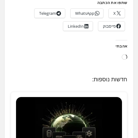
שתפו את הכתבה
Telegram
WhatsApp
X
פייסבוק
LinkedIn
אהבתי
ט
ו
ע
חדשות נוספות:
ן
.
.
.