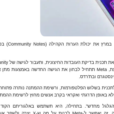
חברת Meta הכריזה כי תתחיל לבדוק ה
כזכור, הודיעה Meta בחודש ינואר האחרו
Notes – כאשר תתחיל בארצות הברית תחילה. כעת, Meta תתחיל לבחון את הגישה החדשה באמצעו
ינסטגרם ובת'רדס.
שמו עד כה לתכנית בשלוש הפלטפורמות, ורשימת ההמתנה נותרה פתוח
 אלא באופן הדרגתי ואקראי בקרב אנשים מחוץ לרשימת ההמתנ
מציא את הגלגל מחדש". בתחילה, היא תשתמש באלגוריתם הקוד
של X כבסיס למערכת הדירוג של הערות הקהילה. זה יאפשר ל-Meta לבנות ע