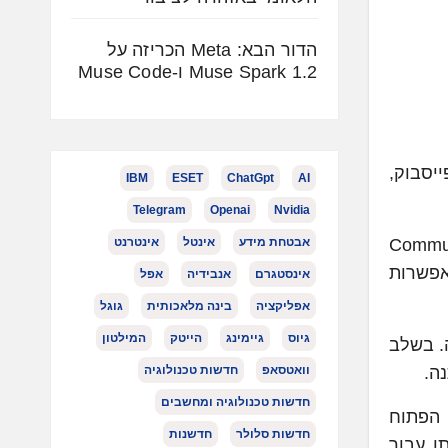
הדור הבא: Meta הכריזה על
Muse Spark 1.2 ו-Muse Code
חל מ-18 במרץ את יכולת הערות הקהילה (Community Notes) בפייסבוק,
IBM
ESET
ChatGpt
AI
Telegram
Openai
Nvidia
אבטחת מידע
אינטל
אינטרנט
ן, שתסיים את תכנית בדיקת העובדות החיצונית, ותעבור לגישה של Community
ת מתן אפשרות
אינסטגרם
אנבידיה
אפל
אפליקציה
בינה מלאכותית
גוגל
גיוס
גיימינג
הייטק
המילטון
ה. בשלב
וואטסאפ
חדשות טכנולוגיה
ה.
חדשות טכנולוגיה ומחשבים
 הפתוח
חדשות סלולר
חדשנות
ל מה ש-X יצרה ולשפר אותו עבור