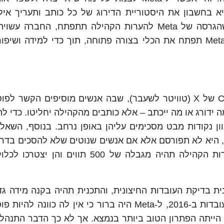
 בחשבון את היסטוריית הדירוג של כל כותב ותעריך אילו
הערות בדרך כלל אינם מסכימים. בהמשך, ככל שהגרסה של Meta להערות הקהילה תתפתח, החב
אלגוריתמים שונים או מותאמים כדי לתמוך בכך. Meta תפתח את הכלי בצורה פתוחה, תוך כדי למידה 
רבים כבר מכירים את מערכת ה-Community Notes של X (טוויטר לשעבר), שבה אנשים מוסיפים הקש
M מאמצת. Meta לא תחליט מה ידורג או מה ייכתב – אלא כותבים מהקהילה יחליטו. כדי
ן נקודות מבט מסכימים עליהן באופן נרחב. בנוסף, השאלה
 היא לא תפורסם אלא אם אנשים שנוטים שלא להסכים בדרך
יחליטו שהיא מספקת הקשר מועיל. כמו כן, להערות הקהילה תהיה מגבלה של 500 תווי
מתוכנית בדיקת העובדות החיצונית, והתכנית תהיה בקנה מידה גד
כאשר תפעל במלואה. כשהושקה תוכנית בדיקת העובדות ב-2016, ל-Meta היה ברור כי אין לה כוו
 הייתה הפתרון הטוב ביותר בנמצא. אך לא כך הדבר התנהל, 