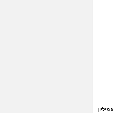
הסטארטאפ QuamCore נחשף עם גיוס של 9 מיליון