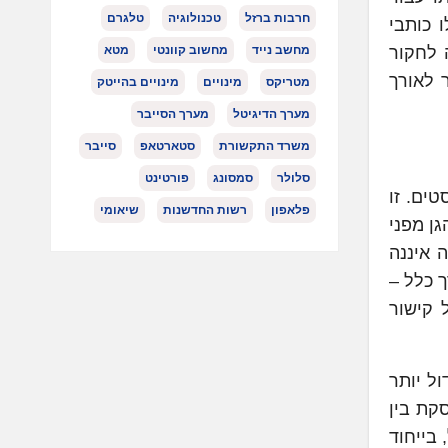
חרבות ברזל
טכנולוגיה
טלגרם
 כותבי
מחשב נייד
מחשוב קוונטי
מטא
רה עשויה לחקור
ושיפור לאורך
מטריקס
מינויים
מינויים בהייטק
מערך הדיגיטל
מערך הסייבר
משרד התקשורת
סטארטאפ
סייבר
סלולר
סמסונג
פורטינט
ר לפוסטים. זו
פלאפון
רשות החדשנות
שיאומי
 להגן מפני
 איננה
 כלל –
ם והן יצטרכו לכלול קישור
ול יותר
נה להיות פוסקת בין
בייחוד