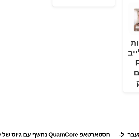
ות
יב
R
ם
Google Assistan: המעבר ל-