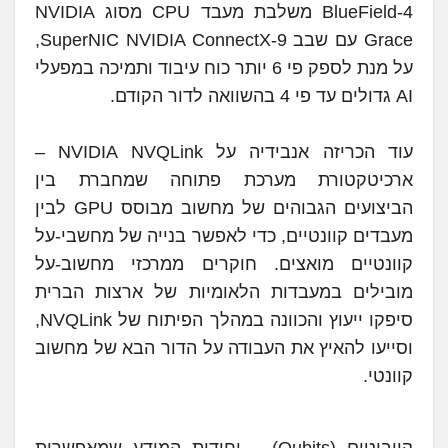
BlueField-4 משלבת מעבד CPU מסוג NVIDIA
Grace עם שבב SuperNIC NVIDIA ConnectX-9,
על מנת לספק פי 6 יותר כוח עיבוד ותמיכה במפעלי
AI גדולים עד פי 4 בהשוואה לדור הקודם.
עוד הכריזה אנבידיה על NVIDIA NVQLink –
ארכיטקטורת מערכת פתוחה שמחברת בין
הביצועים הגבוהים של מחשוב מבוסס GPU לבין
מעבדים קוונטיים, כדי לאפשר בנייה של מחשבי-על
קוונטיים מואצים. חוקרים ממרכזי מחשוב-על
מובילים במעבדות הלאומיות של ארצות הברית
סיפקו ייעוץ והכוונה במהלך הפיתוח של NVQLink,
וסייעו להאיץ את העבודה על הדור הבא של מחשוב
קוונטי.
קיוביטים (Qubits) – יחידות המידע שמאפשרות