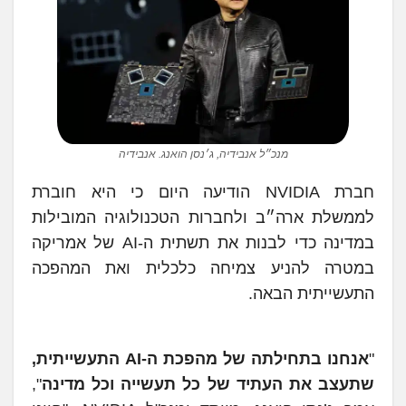
מנכ״ל אנבידיה, ג׳נסן הואנג. אנבידיה
חברת NVIDIA הודיעה היום כי היא חוברת
לממשלת ארה״ב ולחברות הטכנולוגיה המובילות
במדינה כדי לבנות את תשתית ה-AI של אמריקה
במטרה להניע צמיחה כלכלית ואת המהפכה
התעשייתית הבאה.
"
אנחנו בתחילתה של מהפכת ה-AI התעשייתית,
שתעצב את העתיד של כל תעשייה וכל מדינה
",