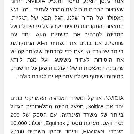
אמר ג’נסן הואנג, מייסד ומנכ"ל NVIDIA. "חיוני
שארצות הברית תוביל את המרוץ לעתיד – זהו 'רגע
האפולו' של הדור שלנו. הגל הבא של תגליות,
המצאות והתקדמות מדעית ייקבע על פי היכולת של
המדינה להרחיב את תשתיות ה-AI. יחד עם
שותפינו, אנו בונים את תשתית ה-AI המתקדמת
ביותר שנוצרה אי פעם כדי להבטיח שלאמריקה יש
את היסודות לעתיד משגשג, ועל מנת לוודא
שהבינה המלאכותית של העולם תישען על חדשנות,
פתיחות ושיתוף פעולה אמריקאיים לטובת כולם".
NVIDIA, אורקל ומשרד האנרגיה האמריקני בונים
יחד את Soltice, מפעל הבינה המלאכותית הגדול
ביותר של משרד האנרגיה, עם הספק של 200
מגה-וואט. מערכת נוספת, Equinox, תכלול 10,000
מעבדי Blackwell, וביחד יספקו השתיים 2,200