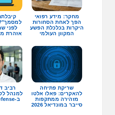
מחקר: מידע רפואי
קיבלתם
הפך לאחת הסחורות
למסמך"? 
היקרות בכלכלת הפשע
לפני ש
המקוון העולמי
אזהרת מע
שריקת פתיחה
רביב ד
להאקרים: פאלו אלטו
למנהל לקו
מזהירה ממתקפות
ב-Armory Defense
סייבר במונדיאל 2026