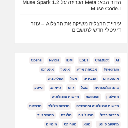
הדור הבא: Meta הכריזה על Muse Spark 1.2
ו-Muse Code
עיריית הרצליה משיקה את הרצלAI – עוזר
דיגיטלי חדש לתושבים
Openai
Nvidia
IBM
ESET
ChatGpt
AI
Telegram
אבטחת מידע
אינטל
אינטרנט
אינסטגרם
אנבידיה
אפל
אפליקציה
בינה מלאכותית
גוגל
גיוס
גיימינג
הייטק
המילטון
וואטסאפ
חדשות טכנולוגיה
חדשות טכנולוגיה ומחשבים
חדשות סלולר
חדשנות
חרבות ברזל
טכנולוגיה
טלגרם
מחשב נייד
מחשוב קוונטי
מטא
מטריקס
מינויים