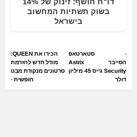
דו"ח חושף: זינוק של 14%
בשוק תשתיות המחשוב
בישראל
נ
סטארטאפ
הכירו את QUEEN:
הסייבר Astrix
מודל חדש להזרמת
י
Security גייס 45 מיליון
סרטונים מנקודת מבט
ו
דולר
חופשית
ו
ט