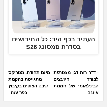
העתיד בכף היד: כל החידושים
בסדרת סמסונג S26
נ
ד"ר רות דגן מצטרפת
מיזם תהודה: מטריקס
לבורד היועצים
מתגייסת בהקמת
י
הבינלאומי של חממת
שבט הצופים בקיבוץ
ו
אינגב
כפר עזה
ו
ט