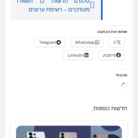
טלגרם חדשות: כך תשארו
מעודכנים – רשימת ערוצים
שתפו את הכתבה
Telegram
WhatsApp
X
פייסבוק
LinkedIn
אהבתי
ט
ו
ע
חדשות נוספות:
ן
.
.
.