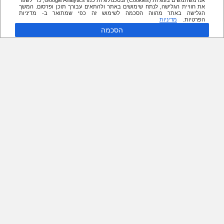
אנו משתמשים בעוגיות (Cookies) ובטכנולוגיות כמו Google Analytics, כדי לשפר
את חוויית הגלישה, לנתח שימושים באתר ולהתאים עבורך תוכן ופרסום. המשך
הגלישה באתר מהווה הסכמה לשימוש זה כפי שמתואר ב- מדיניות
הפרטיות.
מדיניות
הסכמה