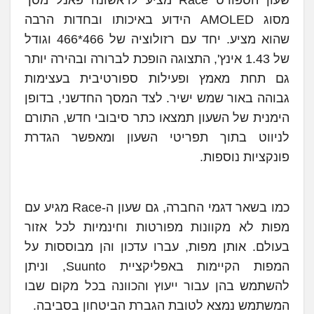
שעון הספורט Race מציע לראשונה פאנל מסך
מסוג AMOLED הידוע באיכותו ובחדות הרבה
שהוא מציע. יחד עם רזולוציה של 466*466 וגודל
של 1.43 אינץ', התצוגה הופכת לברורה ובהירה יותר
גם תחת מאמץ ופעילות ספורטיבית בעצימות
גבוהה באור שמש ישיר. לצד המסך החדשני, בדופן
הימנית של השעון תמצאו כתר סיבובי חדש, התורם
לניווט בתוך תפריטי השעון ומאפשר הגדרת
פונקציות נוספות.
כמו בשאר דגמי החברה, גם שעון ה-Race מגיע עם
מפות לא מקוונות מפורטות וחינמיות לכל אזור
בעולם. אותן מפות, עברו עדכון והן מבוססות על
המפות הקיימות באפליקציית Suunto, וניתן
להשתמש בהן עבור ייעוץ והכוונה בכל מקום שבו
המשתמש נמצא לטובת הגברת הביטחון בסביבה.