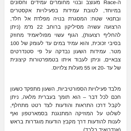
ה-Race מעוצב ובנוי מחומרים עמידים וחסונים
במיוחד, לטובת עמידות בפעילויות אקסטרים
ובתנאי שטח: המסגרת בנויה מפלדת אל חלד,
הרצועה עשויה מסיליקון ברוחב 22 מ"מ (ניתן
להחליף רצועות), הגוף עשוי מפוליאמיד מחוזק
בסיבי זכוכית, והוא עמיד במים עד לעומק של 100
מטר. עמידות השעון נבדקה על פי סטנדרטים
צבאיים, וניתן לעבוד איתו בטמפרטורות קיצונית
של עד -20 או 55 מעלות צלזיוס.
מלבד פעילויות הספורטיביות, השעון מתפקד כשעון
חכם לכל דבר – הוא תומך בעברית מלאה, ניתן
לקבל דרכו התראות והודעות לצד רטט מתחלף,
לשלוט על המוזיקה המתנגנת בסמארטפון ואף
לענות להודעות דרך מקבץ הודעות מוגדרות בראש
(אנדרואיד בלבד).