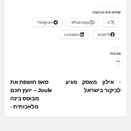
שתפו את הכתבה
Telegram
WhatsApp
X
פייסבוק
LinkedIn
אהבתי
ט
ו
ע
נ
אילון מאסק מגיע
סאפ חושפת את
ן
לביקור בישראל
Joule – יועץ חכם
י
.
מבוסס בינה
ו
.
מלאכותית
ו
.
ט