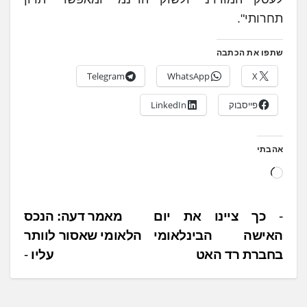
תחרותי".
שתפו את הכתבה
Telegram
WhatsApp
X
פייסבוק
LinkedIn
אהבתי
ט
ו
ע
נ
כך ציינו את יום
מאמר דעה: הנכס
ן
האישה הבינלאומי
הלאומי שאסור לוותר
י
.
בחברת רד האט
עליו
ו
.
ו
.