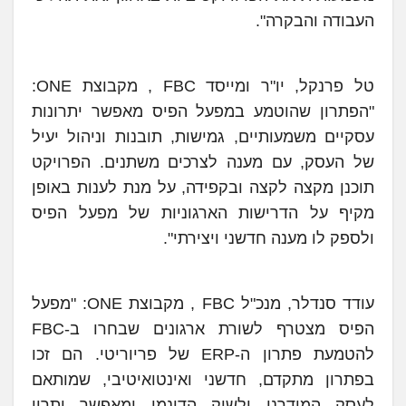
העבודה והבקרה".
טל פרנקל, יו"ר ומייסד FBC , מקבוצת ONE:
"הפתרון שהוטמע במפעל הפיס מאפשר יתרונות
עסקיים משמעותיים, גמישות, תובנות וניהול יעיל
של העסק, עם מענה לצרכים משתנים. הפרויקט
תוכנן מקצה לקצה ובקפידה, על מנת לענות באופן
מקיף על הדרישות הארגוניות של מפעל הפיס
ולספק לו מענה חדשני ויצירתי".
עודד סנדלר, מנכ"ל FBC , מקבוצת ONE: "מפעל
הפיס מצטרף לשורת ארגונים שבחרו ב-FBC
להטמעת פתרון ה-ERP של פריוריטי. הם זכו
בפתרון מתקדם, חדשני ואינטואיטיבי, שמותאם
לעסק המודרני ולשוק הדינמי ומאפשר יתרון