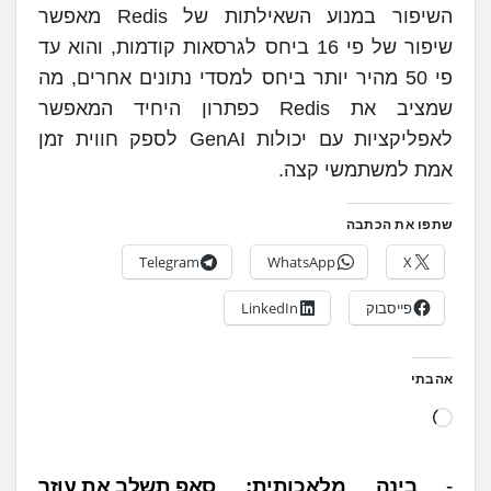
השיפור במנוע השאילתות של Redis מאפשר
שיפור של פי 16 ביחס לגרסאות קודמות, והוא עד
פי 50 מהיר יותר ביחס למסדי נתונים אחרים, מה
שמציב את Redis כפתרון היחיד המאפשר
לאפליקציות עם יכולות GenAI לספק חווית זמן
אמת למשתמשי קצה.
שתפו את הכתבה
Telegram
WhatsApp
X
פייסבוק
LinkedIn
אהבתי
ט
ו
ע
נ
בינה מלאכותית:
סאפ תשלב את עוזר