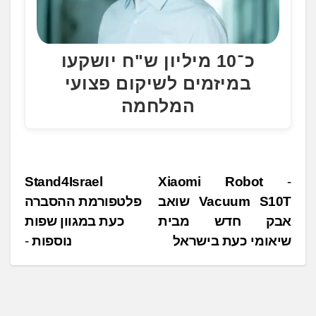
כ־10 מיליון ש"ח יושקעו
במיזמים לשיקום פצועי
המלחמה
נ
Stand4Israel
Xiaomi Robot
Vacuum S10T שואב
פלטפורמת ההסברה
י
אבק חדש מבית
כעת במגוון שפות
ו
שיאומי כעת בישראל
נוספות
ו
ט