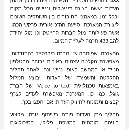
433 ובתמיכת הספרייה הלאומית וייחודו בכך שמתן
העדות נעשה בצורה דיגיטלית ונגישה מכל מקום
ובכל זמן. במאמצי החיבורים בין השותפים השונים
ליצירת המערכת, סייעה חה"כ אורית פרקש הכהן,
אשר פעילותה מול חברות ההייטק וכן מול יחידת
להב 433 תרמה לעליית המיזם.
המערכת, שפותחה ע"י חברת ריברסייד בהתנדבות,
מאפשרת הקלטה עצמית באיכות גבוהה מהטלפון
הנייד או המחשב באופן נגיש ונח. לאחר תהליך
ההקלטה והשמירה של העדות, יבוצע תמלול
באמצעות טכנולוגית "Voice to text" של חברת
גוגל. כמו כן, המערכת מאפשרת לעדים לצרף
קבצים ותמונות לחיזוק העדות, אם יחפצו בכך.
תהליך מתן העדות פותח בשיתוף גורמי מקצוע
ביניהם מומחים במשפט פלילי, פסיכולוגים