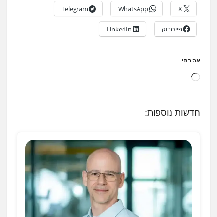
Telegram
WhatsApp
X
פייסבוק
LinkedIn
אהבתי
ט
ו
ע
חדשות נוספות:
ן
.
.
.