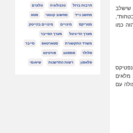
חרבות ברזל
טכנולוגיה
טלגרם
ב מודע שישלב
מחשב נייד
מחשוב קוונטי
מטא
ובטחות",
מסע הזה כמו
מטריקס
מינויים
מינויים בהייטק
מערך הדיגיטל
מערך הסייבר
משרד התקשורת
סטארטאפ
סייבר
סלולר
סמסונג
פורטינט
פלאפון
רשות החדשנות
שיאומי
ו"פ של סינפטיקס
 מלאים
פעולה עם