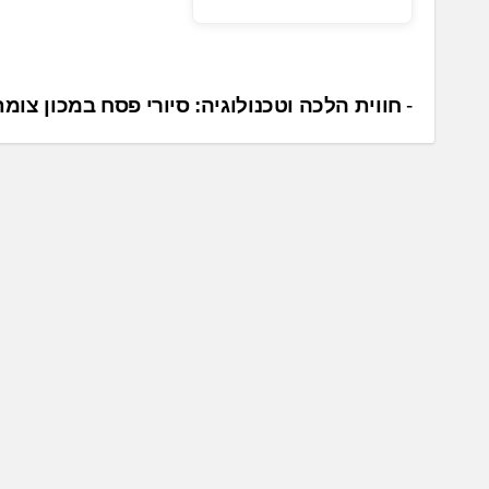
נ
חווית הלכה וטכנולוגיה: סיורי פסח במכון צומת
י
ו
ו
ט