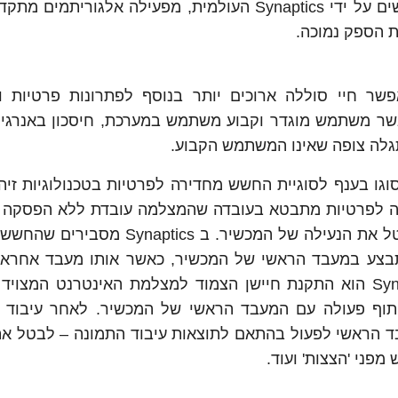
חברת Emza הישראלית שנרכשה לפני מספר חודשים על ידי Synaptics העולמית, מפעילה אלגור
שיים ומאפשר חיי סוללה ארוכים יותר בנוסף לפתרונות פרטיות
שר משתמש מוגדר וקבוע משתמש במערכת, חיסכון באנרגי
לה צופה שאינו המשתמש הקבוע.
ה לפתרון ראשון מסוגו בענף לסוגיית החשש מחדירה לפרטיות בטכנולוגיות זי
ירה לפרטיות מתבטא בעובדה שהמצלמה עובדת ללא הפסקה 
שתוכל לזהות בהצלחה את פניו של המשתמש ולבטל את הנעילה של המכשיר. ב cs
מתבצע במעבד הראשי של המכשיר, כאשר אותו מעבד אחראי
תקשורת עם מכשירים אחרים. הפתרון של Synaptics הוא התקנת חיישן הצמוד למצלמת האינטרנט ה
תוף פעולה עם המעבד הראשי של המכשיר. לאחר עיבוד 
ד הראשי לפעול בהתאם לתוצאות עיבוד התמונה – לבטל את
ני 'הצצות' ועוד.