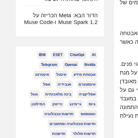
יתמים מתקדמים של
הדור הבא: Meta הכריזה על
Muse Spark 1.2 ו-Muse Code
 ואבטחה
ה כאשר
IBM
ESET
ChatGpt
AI
הוי פנים.
Telegram
Openai
Nvidia
על מנת
אבטחת מידע
אינטל
אינטרנט
Synapti מסבירים שהחשש מאובדן
אינסטגרם
אנבידיה
אפל
 גם על
אפליקציה
בינה מלאכותית
גוגל
מצויד במעבד
גיוס
גיימינג
הייטק
המילטון
התמונה
וואטסאפ
חדשות טכנולוגיה
 נעילת
חדשות טכנולוגיה ומחשבים
חדשות סלולר
חדשנות