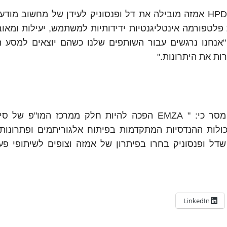
"על ידי שימוש ב- HPD (Human Presence Detection) אמזה מובילה את דל ופנסוניק לעידן של מחשו
כדי לאפשר חוויות פלטפורמה אינטליגנטיות ידידותיות למשתמש, יעילות ומא
 Saleel Awsare. SVP & GM ב-Synaptics. "אנחנו נרגשים עבור השותפים שלנו כשהם יוצאים ל
ת את היתרונות."
חגי עבודי, מנהל האתר של סינפטיקס בישראל, מסר כי: " EMZA הפכה להיות חלק ממרכז המ
כולות ההנדסיות המתקדמות בפיתוח אלגוריתמים ופתרונות
רגשים על כך שדל ופנסוניק בחרו בפיתרון של אמזה וצופים לשיתופי 
LinkedIn