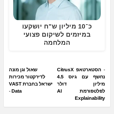
כ־10 מיליון ש"ח יושקעו
במיזמים לשיקום פצועי
המלחמה
נ
הסטארטאפ CitrusX
שאול וגן מונה
נחשף עם גיוס 4.5
לדירקטור מכירות
י
מיליון דולר
ישראל בחברת VAST
ו
לפלטפורמת AI
Data
ו
Explainability
ט