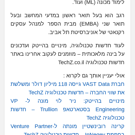
לימוד מכונה (ML) ועוד.
רגב הוא בעל תואר ראשון במדעי המחשב ובעל
תואר שני (EMBA) מבית הספר למנהל עסקים
רקנאטי של אוניברסיטת תל אביב.
לעוד חדשות טכנולוגיה, מינויים בהייטק ועדכונים
על בינה מלאכותית – מוזמנים לעקוב אחרינו באתר
חדשות טכנולוגיה TechZ.co.il
אולי יעניין אותך גם לקרוא :
חברת VAST Data גייסה 118 מיליון דולר ומשלשת
את שווי החברה – חדשות טכנולוגיה TechZ
מינויים בהייטק: ניר לוי מונה ל- VP
Engineering בסטארטאפ Trullion – חדשות
טכנולוגיה TechZ
קרינה רובינשטיין מונתה ל-Venture Partner
בחממת InNegev – חדשות טכנולוגיה TechZ