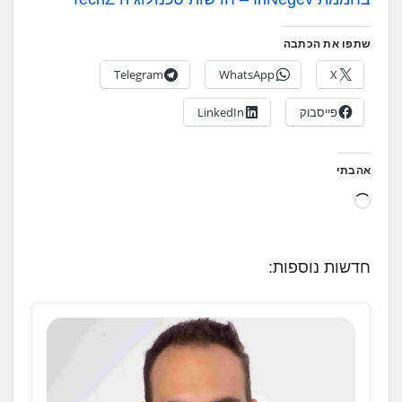
שתפו את הכתבה
Telegram
WhatsApp
X
פייסבוק
LinkedIn
אהבתי
ט
ו
ע
חדשות נוספות:
ן
.
.
.