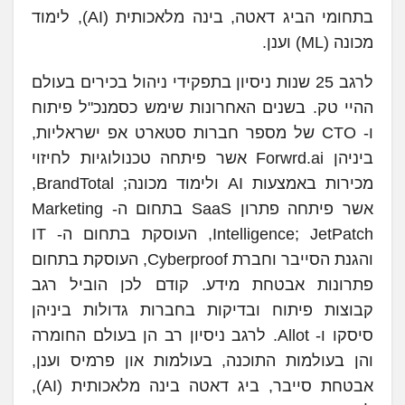
בתחומי הביג דאטה, בינה מלאכותית (AI), לימוד
מכונה (ML) וענן.
לרגב 25 שנות ניסיון בתפקידי ניהול בכירים בעולם
ההיי טק. בשנים האחרונות שימש כסמנכ"ל פיתוח
ו- CTO של מספר חברות סטארט אפ ישראליות,
ביניהן Forwrd.ai אשר פיתחה טכנולוגיות לחיזוי
מכירות באמצעות AI ולימוד מכונה; BrandTotal,
אשר פיתחה פתרון SaaS בתחום ה- Marketing
Intelligence; JetPatch, העוסקת בתחום ה- IT
והגנת הסייבר וחברת Cyberproof, העוסקת בתחום
פתרונות אבטחת מידע. קודם לכן הוביל רגב
קבוצות פיתוח ובדיקות בחברות גדולות ביניהן
סיסקו ו- Allot. לרגב ניסיון רב הן בעולם החומרה
והן בעולמות התוכנה, בעולמות און פרמיס וענן,
אבטחת סייבר, ביג דאטה בינה מלאכותית (AI),