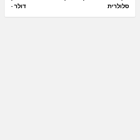
ו
סלולרית
דולר
ו
ט