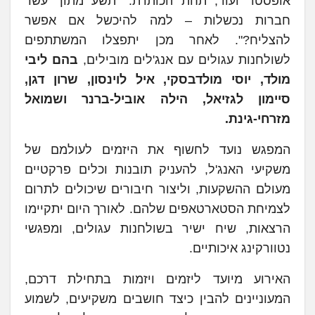
אופסטר ועוד, תחת הכותרת: "תשע מתוך עשר
חברות נכשלות – למה להיכשל אם אפשר
להצליח?". לאחר מכן יתפצלו המשתתפים
לשולחנות עגולים עם אנג'לים מובילים,
בהם ליבי
מולד, יוסי מולדבסקי, איל לוינסון, שרון דגן,
סיימון לגזיאל, הילה אוביל-ברנר ושמואל
מזרחי-גינת.
המפגש נועד לחשוף את היזמים לעולמם של
משקיעי האנג'ל, להעניק תובנות וכלים פרקטיים
מעולם ההשקעות, וליצור חיבורים שיכולים לתרום
לצמיחת הסטארטאפים שלהם. לאורך היום יתקיימו
הרצאות, שיח ישיר בשולחנות עגולים, ומפגשי
נטוורקינג איכותיים.
האירוע מיועד ליזמים ויזמות בתחילת דרכם,
המעוניינים להבין כיצד חושבים משקיעים, לשמוע