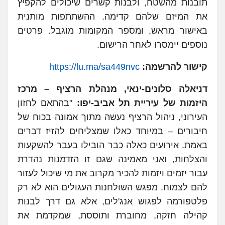
תובנות מהשטח, ולבנות קשרים שיכולים להקפיץ
את המיזם שלהם קדימה. ההשתתפות מותנית
באישור מראש, ומספר המקומות מוגבל. פרטים
נוספים יימסרו לאחר הרישום.
קישור להרשמה:
https://lu.ma/sa449nvc
דניאלה סלונים-ינאי, מנהלת הרציף – מרכז
היזמות של עיריית תל אביב-יפו:
"בהתאם לחזון
העירוני, ניהול הרציף נעשה מתוך אמונה בכוח של
חיבורים – במיוחד כאלו שמצליחים להזיז דברים
באמת. אירועים כאלה כבר הובילו בעבר להשקעות
והצלחות, ואני מאמינה שגם זו הזדמנות נהדרת
עבור יזמים ויזמות להכיר מקרוב את מי שיכול לעזור
להם לצמוח. מפגש השולחנות העגולים הוא לא רק
פלטפורמה לפגוש אנג'לים, אלא גם דרך לבנות
קהילה חזקה, מחוברת ותוססת, שמקדמת את