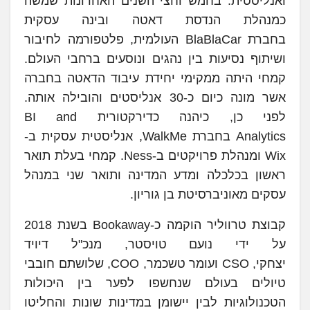
ואנליסטית. בחמש וחצי השנים האחרונות שמשה
כמנהלת הנדסת דאטה ובינה עסקית
בחברת BlaBlaCar העולמית, פלטפורמה לחיבור
ושיתוף נסיעות בין נהגים ונוסעים ברחבי העולם.
קמחי היתה ממקימי יחידת עיבוד הדאטה בחברה
אשר מונה כיום כ-30 אנליסטים והובילה אותה.
לפני כן, כיהנה כדירקטורית BI and
Analytics בחברת WalkMe, אנליסטית עסקית ב-
Wix ומנהלת פרויקטים ב-Ness. קמחי בעלת תואר
ראשון בכלכלה ומדע המדינה ותואר שני במנהל
עסקים מאוניברסיטת בן גוריון.
קבוצת טרווליר הוקמה כ-Bookaway בשנת 2018
על ידי נועם טויסטר, מנכ"ל דיויד
יצחקי, CSO ועומר טשכמר, COO, שלושתם חובבי
טיולים בעולם שנחשפו לפער בין היכולות
הטכנולוגיות לבין יישומן במדינות שונות והחליטו