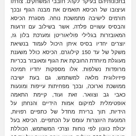
בתכונותיהם בעיקר לקהל חובבי המשחקים. צורתו
ועיצובו של הכיסא תואמים את מבנה הגוף ובכך
תורמים לישיבה מתמשכת נוחה. מסגרת הכיסא
והבסיס עשויים פלדה, אשר בשילוב עם זרועות
המאובזרות בגלילי פוליאוריטן ומערכת בלון גז,
יוצרים יחדיו בסיס איתן היכול לעמוד בנשיאת
משקל של עד 150 קילוגרם. הכיסא כולל משענת
מעוגלת מיוחדת החובקת את הגוף ומאובזר בכריות
מרופדות נשלפות. אלו מספקות יחדיו תמיכה
פיזיולוגית מלאה למשתמש, גם בעת ישיבה
ממושכת וארוכה, ובכך מפחיתות עייפות ומונעות
כאבי גב וצוואר. זאת ועוד, קיימת התאמה
אופטימלית למיקום אמות הידיים והנחתן על
הידיות, תוך ברירת מחדל של כתפיים רפויות,
המונעת היווצרות עומס על הכתפיים. הכיסא בעל
יכולת כוונון לפי נוחות וצרכי המשתמש, הכוללת