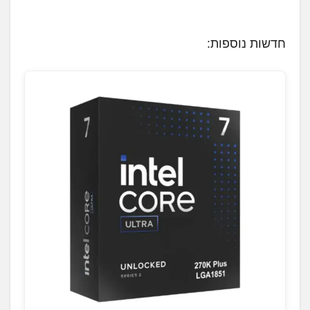
ו
ע
חדשות נוספות:
ן
.
.
.