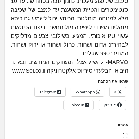
סיבוב של 360 מעלות, כוונון גובה בטווח של עד 10
סנטימטרים והטיית המשענת עד למצב של שכיבה
מלא למנוחה מוחלטת. הכיסא יכול לשמש גם כיסא
מנהלים משרדי לישיבה מול מחשב. ריפוד הכיסאות
עשוי PU איכותי, המגיע בשילובי צבעים מדליקים
לבחירה: אדום ושחור, כחול ושחור או ירוק ושחור.
המחיר: 990 שקלים.
MARVO- להשיג אצל המשווקים המורשים ובאתר
היבואן הבלעדי סיריוס אלקטרוניקה www.Sel.co.il
שתפו את הכתבה
Telegram
WhatsApp
X
פייסבוק
LinkedIn
אהבתי
ט