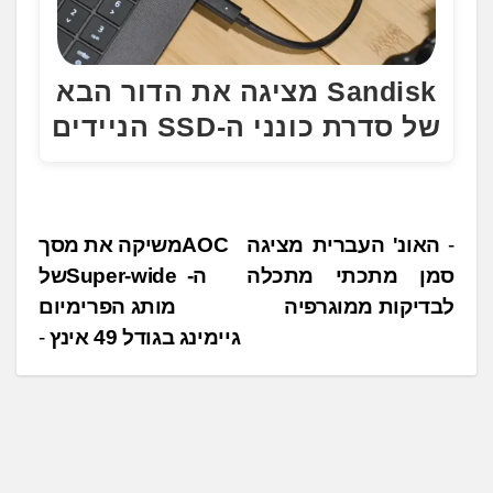
Sandisk מציגה את הדור הבא
של סדרת כונני ה-SSD הניידים
נ
האונ' העברית מציגה
AOC ‎משיקה את מסך
סמן מתכתי מתכלה
ה- ‏Super-wide ‎של
י
לבדיקות ממוגרפיה
מותג הפרימיום
ו
גיימינג ‏בגודל ‏49 ‏אינץ
ו
ט