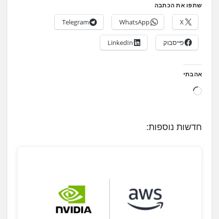
שתפו את הכתבה
Telegram
WhatsApp
X
פייסבוק
LinkedIn
אהבתי
ט
ו
ע
חדשות נוספות:
ן
.
.
.