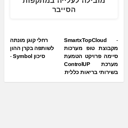
מובילה לעלייה במתקפות
הסייבר
נ
SmartxTopCloud
רחלי קוגן מונתה
מקבוצת טופ מערכות
לשותפה בקרן ההון
י
סיימה פרויקט הטמעת
סיכון Symbol
ו
מערכת ControlUP
ו
בשירותי בריאות כללית
ט