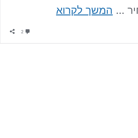
סלולר:
יר …
המשך לקרוא
המילטון
משיקה
בישראל
תגובות
את
2
מכשירי
POCO
F5
ו-
F5
PRO