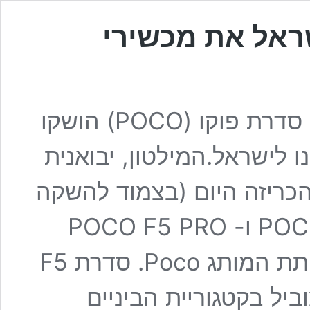
ראל את מכשירי
המכשירים החדשים של סדרת פוקו (POCO) הושקו
ו לישראל.המילטון, יבואנית
הכריזה היום (בצמוד להשקה
הגלובלית) על שיווקם של דגמי POCO F5 ו- POCO F5 PRO
במחיר ותמורה מפתיעים, אותו מציג תת המותג Poco. סדרת F5
יל בקטגוריית הביניים