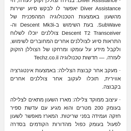
· Diver Assistance: במידה וצוללן זקוק לעזרה, ה-
Diver Assistance יאפשר לו לבקש סיוע ישירות
מהשעון באמצעות הטכנולוגיה המהפכנית של
SubWave. בעת השימוש ב-Descent Mk3i וה-
Descent T2 Transceiver צוללנים יוכלו לשלוח
התראות סיוע לצוללנים אחרים המחוברים לשימוש,
ולקבל מידע על עומקו ומרחקו של הצוללן הזקוק
לעזרה. — חדשות טכנולוגיה Techz.co.il
· מעקב אחר קבוצת הצלילה: באמצעות אינטגרציה
אווירית, תוכלו לעקוב אחר צוללנים אחרים
בקבוצה.
· עיצוב ממוקד צלילה: מארז השעון מתאים לצלילה
בעומק 200 מטרים והוא מגיע עם עדשת ספיר
חזקה ועמידה בפני שריטות. המארז מאפשר לשעון
לפעול בעומק כפול מהדורות הקודמים בסדרה