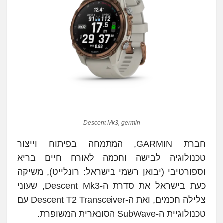
Descent Mk3, germin
חברת GARMIN, המתמחה בפיתוח וייצור
טכנולוגיה לבישה וחכמה לאורח חיים בריא
וספורטיבי (יבואן רשמי בישראל: רונלייט), משיקה
כעת בישראל את סדרת ה-Descent Mk3, שעוני
צלילה חכמים, ואת ה-Descent T2 Transceiver עם
טכנולוגיית ה-SubWave הסונארית המשופרת.