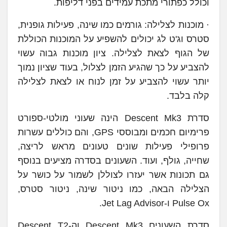
וכולל כפתורי מתכת עמידים בפני דליפות.
· מוכנות לצלילה: גורמים כמו שינה, פעילות גופנית,
סטרס וג'ט לג יכולים להשפיע על המוכנות הכוללת
של הגוף לצאת לצלילה. ציון מוכנות גבוה עשוי
להצביע על כך שהגיע הזמן לצלול, בעוד שציון נמוך
יותר עשוי להצביע על זמן לנוח או לצאת לצלילה
קלה בלבד.
סדרת Descent Mk3 הינה שעוני מולטי-ספורט
פרימיום חכמים ומבוססי GPS, והם כוללים עשרות
פרופילי פעילות שונים טעונים מראש לריצה,
שחייה, גולף, ועוד. השעונים בסדרה מציעים בנוסף
גם תכונות אשר יעזרו לצוללן לשמור על כושר על
הצלילה הבאה, כמו ניטור שינה, ניטור סטרס,
Pulse Ox ו-Jet Lag Advisor.
סדרת השעונים Descent Mk3 וה-Descent T2