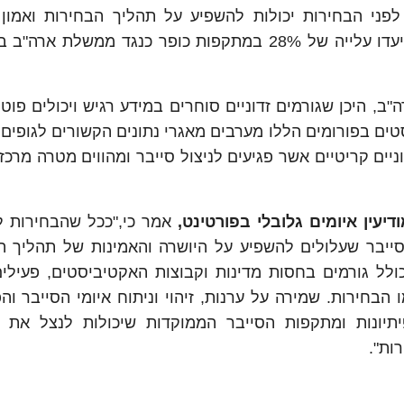
פני הבחירות יכולות להשפיע על תהליך הבחירות ואמון 
במוסדות הממשלתיים. חוקרי FortiGuard Labs תיעדו עלייה של 28% במתקפות כופר כנגד ממש
ם לארה"ב, היכן שגורמים זדוניים סוחרים במידע רגיש ויכולים פוט
גיות כדי לנצל פגיעויות. כ-3% מהפוסטים בפורומים הללו מערבים מאגרי נתונים הקשורים לגו
ניים קריטיים אשר פגיעים לניצול סייבר ומהווים מטרה מרכז
עין איומים גלובלי בפורטינט,
אמר כי,"ככל שהבחירות ל
הסייבר שעלולים להשפיע על היושרה והאמינות של תהליך ה
ולל גורמים בחסות מדינות וקבוצות האקטיביסטים, פעילים
הבחירות. שמירה על ערנות, זיהוי וניתוח איומי הסייבר והפ
פיתיונות ומתקפות הסייבר הממוקדות שיכולות לנצל את 
ות".