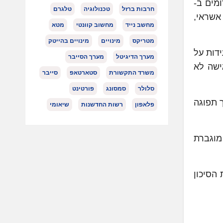
ורומים ב-
חרבות ברזל
טכנולוגיה
טלגרם
 אשראי,
מחשב נייד
מחשוב קוונטי
מטא
מטריקס
מינויים
מינויים בהייטק
, מעידות על
מערך הדיגיטל
מערך הסייבר
בל גישה לא
משרד התקשורת
סטארטאפ
סייבר
סלולר
סמסונג
פורטינט
י כרטיס, תאריך תפוגה
פלאפון
רשות החדשנות
שיאומי
צביעים על חשיפה מוגברת
 את הסיכון