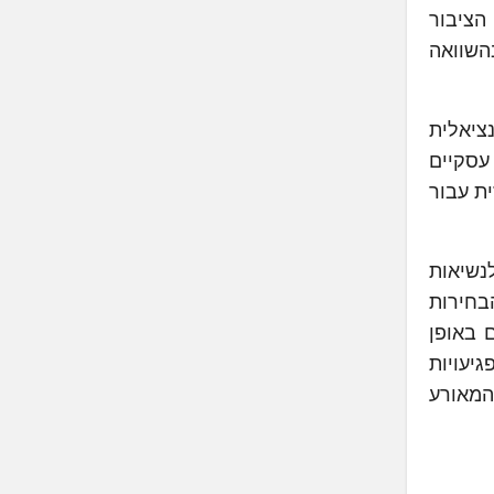
הציבור
לת ארה"ב בהשוואה
נציאלית
פים עסקיים
ית עבור
נשיאות
בחירות
 באופן
גיעויות
המאורע