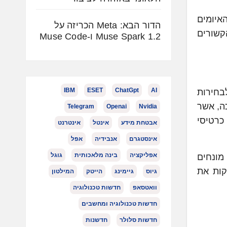
FortiGuard Lab, גוף מודיעין האיומים
הדור הבא: Meta הכריזה על
קשורים
Muse Spark 1.2 ו-Muse Code
IBM
ESET
ChatGpt
AI
בחירות
שינג ייעודיות בסכום של 1,260 דולר לערכה, אשר
Telegram
Openai
Nvidia
כרטיסי
אבטחת מידע
אינטל
אינטרנט
אינסטגרם
אנבידיה
אפל
אפליקציה
בינה מלאכותית
גוגל
 המשלבים מונחים
קות את
גיוס
גיימינג
הייטק
המילטון
וואטסאפ
חדשות טכנולוגיה
חדשות טכנולוגיה ומחשבים
חדשות סלולר
חדשנות