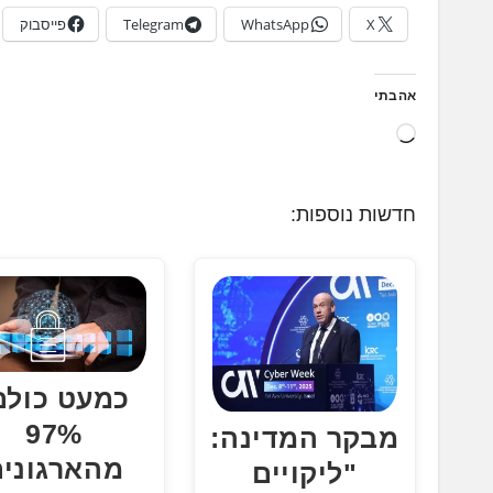
X
WhatsApp
Telegram
פייסבוק
אהבתי
ט
ו
ע
חדשות נוספות:
ן
.
.
.
כמעט כולם
97%
מבקר המדינה:
מהארגונים
"ליקויים