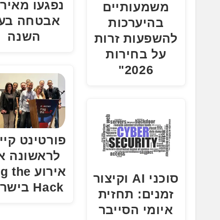
נפגעו מאירו
משמעותיים
אבטחה בענ
בהיערכות
השנה
להשפעות זרות
על בחירות
2026"
פורטינט קיי
לראשונה א
אירוע the
סוכני AI וקיצור
Hack בישראל
זמנים: תחזית
איומי הסייבר