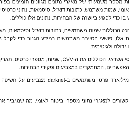
FortiGuard La ממשיך להראות מספר משמעותי של מאגרי נתונים מגוונים הזמינים בפ
ח לאומי, שמות משתמש, כתובות דוא"ל, סיסמאות, נתוני כרטיסי
ו כדי לפגוע ביושרה של הבחירות. נתונים אלו כוללים:
· יותר מ-1.3 מיליארד נתונים של combo lists הכוללות שמות משתמשים, כתובות דוא"ל וסיסמאות
תקפות credential-stuffing. במתקפות אלו, פושעי הסייבר משתמשים במידע הגנוב כדי לק
דולה ולגיטימית.
· גילוי של 300,000 רשומות של נתוני כרטיסי אשראי, הכוללים את ה-CVV, שמות, מספר
ת האפשריים, המתמקדים במצביעים ופקידי הבחירות.
· מאגרי נתונים הכוללים למעלה מ-2 מיליארד פרטי משתמשים ב-darknet מ
 10% מהפוסטים בפורומים ב-darknet קשורים למאגרי נתוני מספרי ביטוח לאומי, מה שמגביר