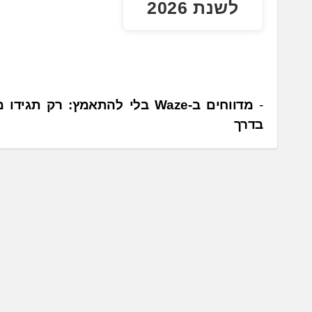
לשנת 2026
נ
מדווחים ב-Waze בלי להתאמץ: רק תגי
בדרך
י
ו
ו
ט