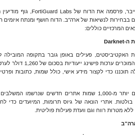
פורטינט (נאסד"ק: FTNT), המתמחה באבטחת סייבר, פרסמה את הדוח של s
 בבחירות לנשיאות של ארה"ב. הדוח חושף ומנתח איומים ה
ים המרכזיים כוללים:
 ה-
Darknet
ות האקטיביסטים, פעילים באופן גובר בתקופה המובילה ל
בארה"ב. חוקרי FortiGuard Labs בחנו גורמי איום המוכרים ערכות פי
 תוכננו כדי לקצור מידע אישי, כולל שמות, כתובות ופרטי 
מאז ינואר 2024, חוקרי FortiGuard Labs זיהו גם יותר מ-1,000 שמות אתרים חדשים שנרשמו
 בולטות. אתרי הונאה של גיוס תרומות, המיועדים כדי לח
א מטרות רווח וגם וועדת פעילות פוליטית.
ארה"ב