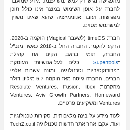
מהפגישה נגיש רק למשתמש עצמו. מידע שמועבר
לחברה על אופן השימוש במוצר אינו כולל תוכן
מפגישות, ועובר אנונימיזציה שהוא שאינו משויך
למשתמש מסוים.
חברת timeOS (לשעבר Magical) הוקמה ב-2020.
הרקע להקמת החברה החל ב-2018 כאשר מנכ"ל
החברה, תומי בראב, הקים את קהילת
"
Supertools
– כלים לעל-אנושיות" העוסקת
בפרודוקטיביות וטכנולוגיה, ומונה עשרות אלפי
חברים. החברה גייסה מאז הוקמה 5.7 מיליון דולר
מהקרנות Resolute Ventures, Fusion, Ibex
Ventures, Aviv Growth Partners, Homeward
Ventures ומשקיעים פרטיים.
לעוד מידע על בינה מלאכותית, סקירות טכנולוגיות
ועוד, עקבו אחר אתר חדשות טכנולוגיה TechZ.co.il