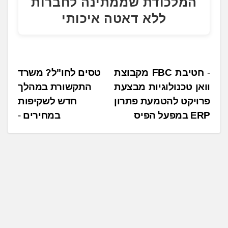
המלכודת שממתינה לחברות
ללא דאטה איכותי
נ
חטיבת FBC מקבוצת
טסים לחו"ל? משרד
וואן טכנולוגיות מבצעת
התקשורת במהלך
י
פרויקט להטמעת פתרון
חדש לשקיפות
ו
ERP במפעל הפיס
במחירים
ו
ט