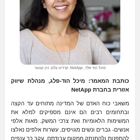
מיכל הוד פלד, NetApp. קרדיט צלם: ניב קנטור
כותבת המאמר: מיכל הוד-פלג, מנהלת שיווק
אזורית בחברת NetApp
משאבי כוח האדם של המדינה מתוחים עד הקצה
ובתחומים רבים הם אינם מספיקים למלא את
המשימות הלאומיות ואת צרכי המשק. מאות אלפי
אנשים- גברים ונשים מגויסים, עשרות אלפים נאלצו
להתפנות ולהתנתק ממקום עבודתם. עקב כך ענפים