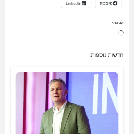
פייסבוק
LinkedIn
אהבתי
ט
ו
ע
חדשות נוספות:
ן
.
.
.