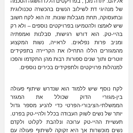
אליהם. יתרה מכך, בפרויקטים הללו הושגה הסכמה
של מנהיגי דת לשילוב הנשים בהכשרה טכנולוגית
ובתעסוקה, תחת מגבלות שונות. זה הוא לקח חשוב
שיש לאמצו ולהטמיעו בפרויקטים נוספים – ולא רק
בהיי-טק. הוא דורש רגישות, סבלנות ואמפתיה
ומניב פרות נפלאים. לראייה, נשות המקצוע
מהמגזרים הללו התחילו את הקריירה בתפקידים
זוטרים ותוך שנים ספורות רבות מהן התקדמו והפכו
למנהלות פרויקטים ולתפקידים בכירים נוספים.
לקח נוסף שיש ללמוד הוא שנדרש שיתוף פעולה
בין-מגזרי הדוק שכולל את המגזר
הממשלתי-הציבורי-הפרטי כדי להניע מספר גדול
יותר של נשים לשוק העבודה בכלל ולהיי-טק בפרט.
תעשיית ההיי-טק ערוכה ונלהבת לקלוט ולקדם
נשים מוכשרות אך היא זקוקה לשיתוף פעולה עם