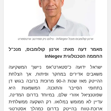
ארנון קולומבוס מנכל InNegev - צילום ניק סמירנוב ארטספורט
מאמר דעה מאת: ארנון קולומבוס, מנכ"ל
החממה הטכנולוגית InNegev
ישראל ידועה כ”סטארט־אפ ניישן” המשקיעה
משאבים אדירים במחקר ופיתוח, אך הצלחת
ההייטק מאז שנות ה-90 מרוכזת ברובה בגוש דן
בתחומי הסייבר והתוכנה. המשמעות היא
שפוטנציאל אזורי שלם, במיוחד בדרום המדינה,
עדיין לא ממומש במלואו. רק השקעה ממשלתית
ארוכת-טווח בהייטק בדרום כמהלך אסטרטגי