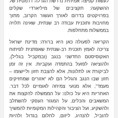
לעשות קפיצה אמיתית נדרשת הגדלה דרמטית של
ההשקעה: תקציבים של מיליארדי שקלים
בפרויקטים בדרום לאורך העשור הקרוב, מתוך
מחויבות ותוכנית עבודה רב שנתית, שאינה תלויה
בממשלות מתחלפות.
הקריאה לפעולה כאן היא ברורה: מדינת ישראל
צריכה לאמץ תוכנית רב-שנתית שאפתנית לפיתוח
האקוסיסטם החדשני בנגב (ובמקביל בגליל),
ולהוציאה לפועל בהתמדה ועקביות. אין זה זמן
לביקורת או לתלונות, אלא להצבת חזון וליישומו –
חזון שבו הנגב והגליל הם לא “אזורים שמחזיקים
מעמד”, אלא מנועי צמיחה לאומיים לכל דבר.
האחריות היא על כולנו: על הממשלה להקצות את
המשאבים והכלים, על המגזר העסקי להשתלב
ולהשקיע, ועל הציבור והקהילות המקומיות להמשיך
להוביל, להנהיג, ליזום, לחלום בגדול ולהיות