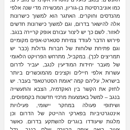
כמו אוניברסיטת בן-גוריון, המכשירה מדי שנה אלפי
מהנדסים וחוקרים. האתגר הוא למשוך כישרונות
אלה להישאר בדרום, וגם למשוך כישרונות חדשים
לאזור. לשם כך יש ליצור עבורם אופק קריירה בנגב.
פירוש הדבר לעודד צמיחת סטארט-אפים מקומיים
וגם פתיחת שלוחות של חברות גדולות (כבר יש
תמריצים לכך). במקביל, מתרחש הפרויקט הלאומי
של מעבר יחידות המודיעין לנגב, יעביר לדרום
עשרות אלפי חיילים וקצינים מהמוכשרים ביותר
בישראל, עליהם קמה "אומת הסטרטאפ" בעבר. יש
לחזק את הקשר בין האקדמיה, הצבא והתעשייה
בנגב – למשל באמצעות מרכזי חדשנות בקמפוסים,
ושיתופי פעולה במחקר יישומי, פעילויות
אינטגרטיביות בפארקי ההייטק של הדרום וכן
מלגות שיעודדו בוגרים להשתקע בדרום. כאשר
צעיר רואה אופק קריירה שלם בנגב, גדל