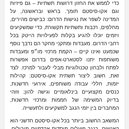
כדי לממש את החזון דרושות תשתיות – גם פיזיות
וגם אקו-סיסטם תומך. בראש ובראשונה, על
המדינה לשפר את נגישות הדרום: כבישים מהירים,
מחלפים, רכבות ותשתיות תקשורת, כדי שמשקיעים
ויזמים יוכלו להגיע בקלות לפעילויות הייטק בכל
רחבי הדרום. מעבדות ומתקני מחקר הם נדבך נוסף
שכמעט ואינו קיים – הקמת מרכזי מו״פ ומעבדות
משותפות יתנו לסטארט-אפים בדרום אפשרות
לפתח ולבחון טכנולוגיות מבלי לעבור למרכז. לצד
זאת, חשוב ליצור תשתית אקו-סיסטם: קהילות
יזמות, חללי עבודה משותפים, אירועי חדשנות,
כנסים מקצועיים בינלאומיים וגישה להון; וזוהי
בדיוק המשימה של חממות ומרכזי חדשנות,
המחברים בין יזמי הנגב למשקיעים ולתעשייה.
המשאב החשוב ביותר בכל אקו-סיסטם חדשני הוא
האנשים. בנגב פועלים מוסדות אקדמיים מובילים,