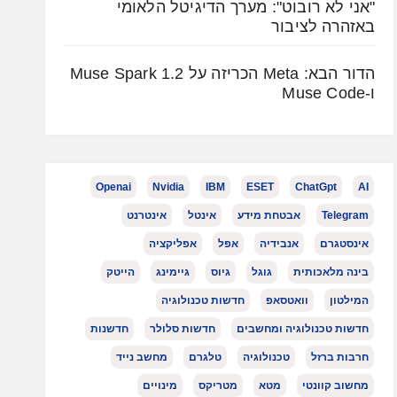
"אני לא רובוט": מערך הדיגיטל הלאומי
באזהרה לציבור
הדור הבא: Meta הכריזה על Muse Spark 1.2
ו-Muse Code
Openai
Nvidia
IBM
ESET
ChatGpt
AI
Telegram
אבטחת מידע
אינטל
אינטרנט
אינסטגרם
אנבידיה
אפל
אפליקציה
בינה מלאכותית
גוגל
גיוס
גיימינג
הייטק
המילטון
וואטסאפ
חדשות טכנולוגיה
חדשות טכנולוגיה ומחשבים
חדשות סלולר
חדשנות
חרבות ברזל
טכנולוגיה
טלגרם
מחשב נייד
מחשוב קוונטי
מטא
מטריקס
מינויים