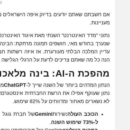
נת
מעניינות.
שנערך בחודש מאי, חושפים תמונה מרתקת: הבינה 
עדיין המלכה הבלתי מעורערת. אז איזה רשתות חבר
הנה כל מה שאתם צריכים לדעת על הרגלי הגלישה ש
מהפכת ה-AI: בינה מלאכותית בכל בית
הנתון המדהים ביותר של השנה שייך ל-
ChatGPT
מבית enAI
לא נשארים מאחור ומדווחים על 82% שימוש.
הכוכב העולה:
שירות
Gemini
של חברת גוגל 
ל-73% שימוש השנה
.