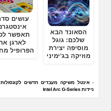
עושים סדר
אינסטגרם
הסאונד הבא
תאפשר לכ
שלכם: גוגל
לארגן את
מוסיפה יצירת
הפרופיל מח
מוזיקה בג'ימיני
נ
אינטל משיקה מעבדים חדשים לקונסולות ג
ניידות Intel Arc G-Series
י
ו
ו