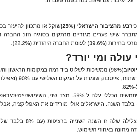
י
רבע מהציבור הישראלי (25%)
שוקל או מתכוון להיעזר בכל
מתברר שיש פערים מגזריים מרתקים בסוגיה הזו: החברה ה
עולה ומי יורד?
יוטיוב
(98%) ממשיכות לשלוט ביד רמה במקומות הראשון והשני.
למרות כל הדיבורים ברשתות, פייסבוק שומרת ע
.
י עלה ל-59%. מצד שני, השימוש
היומיומי
באפל
צלל משמעותית מ-55% בשנה שעברה ל-34% בלבד השנה. הישראלים אולי מורידים את האפליקציה,
(לשעבר טוויטר) ממשיכה בצלילה שלה זו השנה השנייה
דה מתונה באחוזי השימוש.