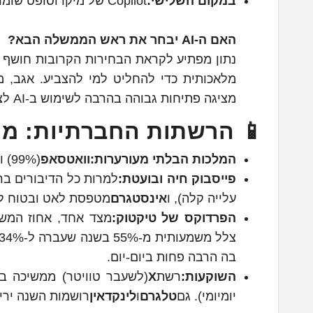
במקום השלישי:
Copilot של מיקרוסופט שומר על יציבות עם 28%. כמו בשנה שעברה.
האם ה-AI יבחר את ראש הממשלה הבא?
נתון מפתיע לקראת הבחירות הקרובות חושף כ
מלאכותית כדי להחליט למי להצביע. אגב, 
מציגה פתיחות גבוהה בהרבה לשימוש ב-AI לצורכי בחירות (39.6%) לעומת החברה היהודית (22.2%).
📱 הרשתות החברתיות: מי 
המלכות הבלתי מעורערות:
וואטסאפ
(99%) ו
פייסבוק חיה ובועטת:
עלייה קלה), ו
אינסטגרם
מטפסת לאט ובטוח ל-82%
הפרדוקס של טיקטוק:
מצד אחד, אחוז המשתמשים הכלל
בה הרבה פחות ביום-יום.
השוקעות:
רשת
X
יומיומי). גם
טלגרם
ו
לינקדאין
רושמות השנה ירי