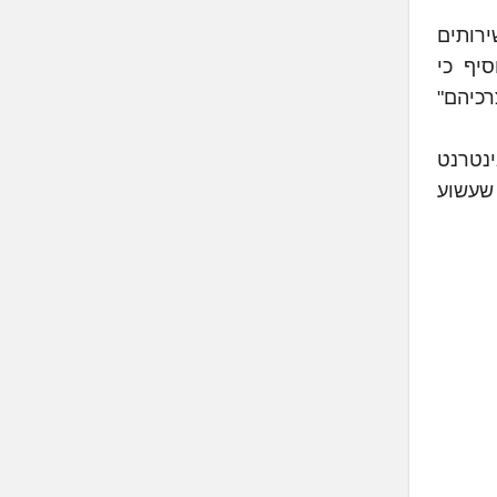
ירותים
יף כי
רכיהם"
ד האינטרנט
 שעשוע