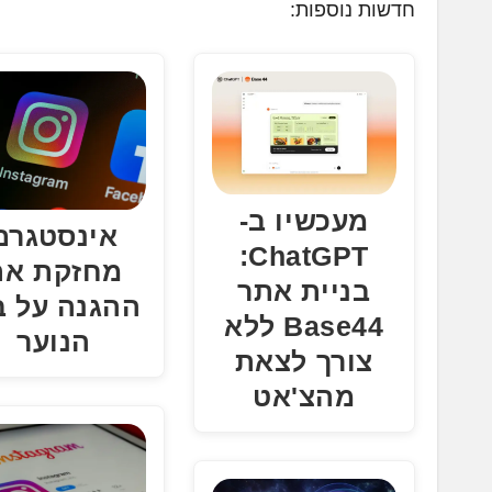
חדשות נוספות:
ן
.
.
.
מעכשיו ב-
אינסטגרם
ChatGPT:
מחזקת את
בניית אתר
ההגנה על ב
Base44 ללא
הנוער
צורך לצאת
מהצ'אט