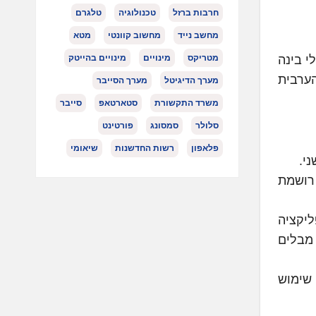
חרבות ברזל
טכנולוגיה
טלגרם
מחשב נייד
מחשוב קוונטי
מטא
י בינה
מטריקס
מינויים
מינויים בהייטק
ערבית
מערך הדיגיטל
מערך הסייבר
משרד התקשורת
סטארטאפ
סייבר
סלולר
סמסונג
פורטינט
פלאפון
רשות החדשנות
שיאומי
ל המקום השלישי עם 90% (ואפילו רושמת
יקציה
 אבל מבלים
 ברציפות (עם 8% בלבד של שימוש