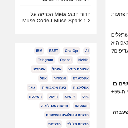
ת 2026 מביאה איתה כמה הפתעות
הדור הבא: Meta הכריזה על
Muse Spark 1.2 ו-Muse Code
נט" השנתי מאת איגוד האינטרנט הישראלי , המבוסס על סקר מקיף בקרב למעלה מ-1,000 ישראלים
אפ היא
דיפים?
IBM
ESET
ChatGpt
AI
Telegram
Openai
Nvidia
אבטחת מידע
אינטל
אינטרנט
אינסטגרם
אנבידיה
אפל
,
אפליקציה
בינה מלאכותית
גוגל
נתון שעוקף אפילו את הרשת החברתית אינסטגרם! הנתון אפילו מזנק ל-90% בקרב צעירים (18-34), אך גם בני ה-55+
גיוס
גיימינג
הייטק
המילטון
וואטסאפ
חדשות טכנולוגיה
שנה שעברה
חדשות טכנולוגיה ומחשבים
חדשות סלולר
חדשנות