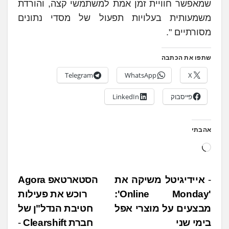
שמאפשר חוויית זמן אמת למשתמשי קצה, והורדת
משמעותית בעלויות תפעול של מסדי נתונים
מסורתיים ".
שתפו את הכתבה
Telegram
WhatsApp
X
פייסבוק
LinkedIn
אהבתי
ט
ו
ע
נ
איידיגיטל משיקה את
הסטארטאפ Agora
ן
'Online Monday':
רוכש את פעילות
י
.
מבצעים על מוצרי אפל
חטיבת הנדל"ן של
ו
.
בימי שני
חברת Clearshift