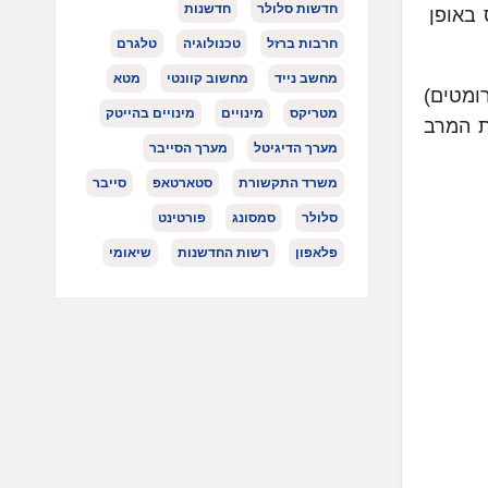
חדשות סלולר
חדשנות
באופן
חרבות ברזל
טכנולוגיה
טלגרם
מחשב נייד
מחשוב קוונטי
מטא
ומטים)
מטריקס
מינויים
מינויים בהייטק
ת המרב
מערך הדיגיטל
מערך הסייבר
משרד התקשורת
סטארטאפ
סייבר
סלולר
סמסונג
פורטינט
פלאפון
רשות החדשנות
שיאומי