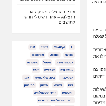
ת התוצאה
עיריית הרצליה משיקה את
הרצלAI – עוזר דיגיטלי חדש
לתושבים
. ספקו
ל שאלה
IBM
ESET
ChatGpt
AI
אכותית
Telegram
Openai
Nvidia
ילו את
אבטחת מידע
אינטל
אינטרנט
נסו גם
אינסטגרם
אנבידיה
אפל
דיוקים
אפליקציה
בינה מלאכותית
גוגל
גיוס
גיימינג
הייטק
המילטון
שאלות
וואטסאפ
חדשות טכנולוגיה
 במקום
חדשות טכנולוגיה ומחשבים
מדינות