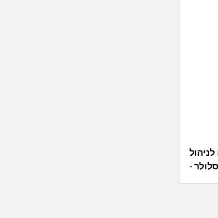
לניהול
לולר