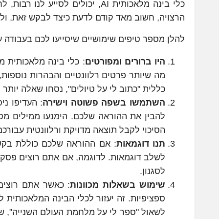
כלי בינה מלאכותית AI, יכולים לס
הרצויה, חשוב מאד קודם לדעת כיצד לבקש זאת, ול
להלן מספר טיפים שימושיים שיסייעו לכם בעבודה ע
היו ברורים ומפורטים
: כלי בינה מלאכותית מ
מה שיותר פרטים רלוונטיים והבהרות נוספות,
כללית "כתוב לי על טיולים", נסחו שאלה יותר 
השתמשו בשפה פשוטה וישירה
: העדיפו נ
להבין את ההוראה שלכם. הימנעו ממילים מסוב
הסיכוי לקבל תוצאה מדויקת ורלוונטית עבורכם
תנו דוגמאות
: אם ההוראה שלכם כוללת בקשה 
לשלב דוגמאות. לדוגמה, אם אתם רוצים פסקת
לסגנון.
שימוש בשאלות מכוונות
: כאשר אתם רוצים
ספציפיות. זה יעזור לכלי הבינה המלאכותית
לשאול "ספר לי על מלחמת העולם השנייה", שא