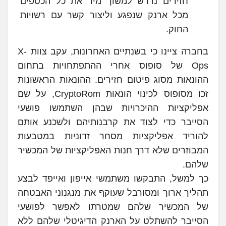
חזירים נדרש למשוך מיד את כל הכספים
מכל ארנק שנפגע וליצור קשר עם רשויות
החוק.
בחברה ציינו כי בשנתיים האחרונות, עקב צוות X-
Ops של סופוס אחרי ההתפתחויות בתחום
ההונאות מסוג פיטום חזירים. ההונאות הראשונות
זכו מסופוס לכינוי הונאות CryptoRom, על שם
אפליקציות ההיכרויות שבהן השתמשו פושעי
הסייבר כדי לצוד את קרבנותיהם ולשכנע אותם
להוריד אפליקציות מסחר זדוניות במטבעות
המבוזרים שלא דרך חנות האפליקציות של המכשיר
שלהם.
כך למשל, התבקשו משתמשי אייפון ואייפד לבצע
תהליך ארוך ומסורבל שעוקף את מנגנוני האבטחה
של המכשיר שלהם שמטרתו לאפשר לפושעי
הסייבר להשתלט על הארנק הדיגיטלי שלהם ללא