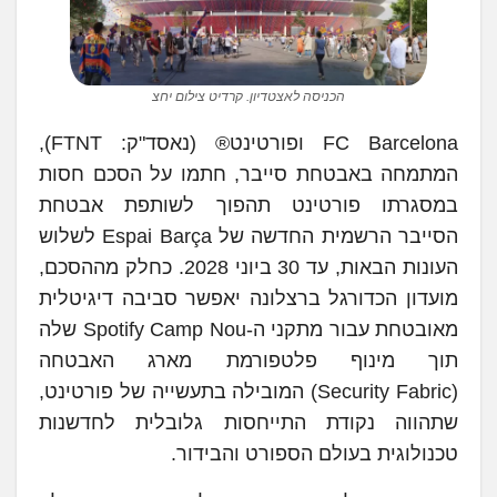
הכניסה לאצטדיון. קרדיט צילום יחצ
FC Barcelona ופורטינט® (נאסד"ק: FTNT),
המתמחה באבטחת סייבר, חתמו על הסכם חסות
במסגרתו פורטינט תהפוך לשותפת אבטחת
הסייבר הרשמית החדשה של Espai Barça לשלוש
העונות הבאות, עד 30 ביוני 2028. כחלק מההסכם,
מועדון הכדורגל ברצלונה יאפשר סביבה דיגיטלית
מאובטחת עבור מתקני ה-Spotify Camp Nou שלה
תוך מינוף פלטפורמת מארג האבטחה
(Security Fabric) המובילה בתעשייה של פורטינט,
שתהווה נקודת התייחסות גלובלית לחדשנות
טכנולוגית בעולם הספורט והבידור.