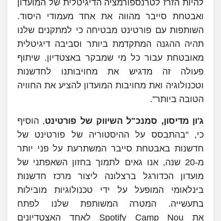
להיות הזרז לטרנספורמציה הדיגיטלית של המועדון
ואבטחת סייבר מהווה את אחד מעמודי היסוד.
השותפות עם פורטינט מבטיחה כי למתקנים שלנו
תהיה ההגנה המתקדמת ביותר וסביבה דיגיטלית
מאובטחת עבור כל מי שמבקר באצטדיון. שיתוף
פעולה זה מדגיש את מחויבותנו לחדשנות
וטכנולוגיה ואת מחויבות המועדון להציע את החוויה
הטובה ביותר".
ג'ון מדיסון, סמנכ"ל השיווק של פורטינט
, הוסיף
כי, "בהתבסס על ההיסטוריה של פורטינט של
חדשנות באבטחת סייבר המשתרעת על פני יותר
מ-20 שנה, אנו גאים לתמוך בחזון השאפתני של
מועדון הכדורגל ברצלונה ליצור מרכז חדשנות
בינלאומי המופעל על ידי טכנולוגיות מובילות
בתעשייה. המטרה המשותפת שלנו לפתח
את Spotify Camp Nou לאחד האצטדיונים