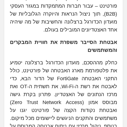
פורטינט – עבור חברות המתמקדות במגזר העסקי
(B2B), תוך ניצול הנראות והיוקרה הגלובליות של
מועדון הכדורגל ברצלונה והחשיבות של מה שיהיה
אחד האצטדיונים המובילים בעולם.
אבטחת הסייבר משפרת את חוויית המבקרים
והמשתמשים
כחלק מההסכם, מועדון הכדורגל ברצלונה יטמיע
את פלטפורמת מארג האבטחה של פורטינט, כולל
התקני האבטחה FortiGate של הדור הבא, כדי
לאבטח את רשת ה-Wi-Fi, את תשתית ה-OT ואת
מרכז הנתונים של האצטדיון. פתרון בקרת גישה
מבוסס אמון (Zero Trust Network Access)
ואבטחת נקודות הקצה של פורטינט יגנו על
משתמשים והתקנים הניגשים ליישומים מכל מיקום.
בנוסף, ניהול מרכזי עם ניתוח אבטחה המבוסס על