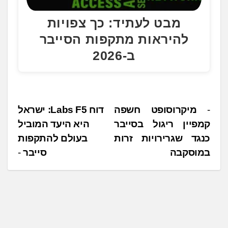
מבט לעתיד: כך צפויות
להיראות מתקפות הסייבר
ב-2026
נ
מיקרוסופט חשפה
דוח ‏F5 ‏Labs: ישראל
קמפיין ריגול בסייבר
היא היעד המוביל
י
כנגד שגרירויות זרות
בעולם להתקפות
ו
במוסקבה
סייבר
ו
ט