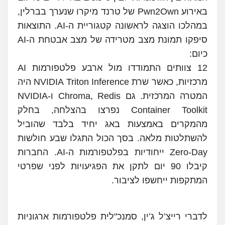
באירוע Pwn2Own של טרנד מיקרו שנערך בברלין,
במהלכו הוצגה לראשונה קטגוריית ה-AI. התוצאות
סיפקו תמונת מצב מטרידה של מצב אבטחת ה-AI
כיום:
12 צוותים התמודדו מול ארבע פלטפורמות AI
מרכזיות, כאשר שרת NVIDIA Triton Inference היה
המטרה המרכזית. גם Chroma, Redis ו-NVIDIA
Container Toolkit נפרצו בהצלחה, בחלק
מהמקרים באמצעות באג יחיד בלבד שהוביל
להשתלטות מלאה. בסך הכול התגלו שבע חולשות
Zero-Day ייחודיות בפלטפורמות ה-AI. החברות
קיבלו 90 יום לתקן את הפגיעויות לפני שפרטי
המתקפות ייחשפו לציבור.
לדברי רייצ’ל ג’ין, סמנכ"לית פלטפורמות ארגוניות