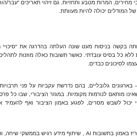
 מחירים, המרות מטבע ותחזיות. גם זיהוי תאריכים “עבר/הוו
של המודלים יכולה להיות מעוותת.
תה בקשה בניסוח מעט שונה העלתה בהדרגה את “סיכויי ה
לא כל בסיס עובדתי. כאשר תשובות כאלה מוזנות לתהליכי
צמו לסיכונים כבדים.
ארגונים גלובליים, בהם נדרשת עקביות על פני תרבויות 
הסיכון לתוכן שאינו מותאם לנורמות מקומיות. במגזר הציבורי, שבו כל פר
 יכול לשבש מסרים, לפגוע באמון הציבור ואף להעמיד א
המחקר מדגיש גם סיכונים למשתמשים: נטייה להפריז באמון בתשובות AI , שיתוף מידע רגיש בממש