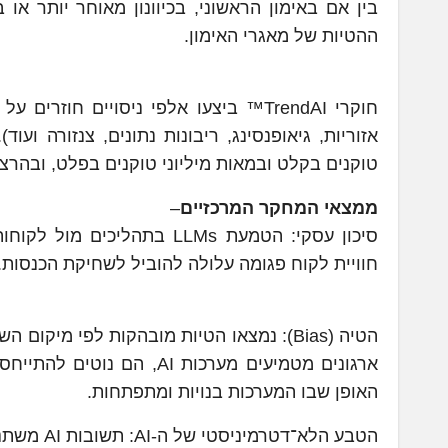
ההטיות של מאגרי האימון.
אזוריות, גיאופנסינג, ריבונות נתונים, צנזורה ועו
טוקנים בקלט ובמאות מיליוני טוקנים בפלט, ובהרצ
ממצאי המחקר המרכזיים
–
סיכון עסקי: הטמעת LLMs בת
חוויית לקוח פגומה עלולה להוביל לשחיקת הכנסות.
הטיה (Bias): נמצאו הטיות מובהקות לפי מיק
ארגונים מטמיעים מערכות I
האופן שבו המערכות בנויות ומתפתחות.
הטבע הלא־דטרמיניסטי של ה-AI: תשובות AI משתנות. כך קשה לחזות השפעה עסקית ולנהל איכות.