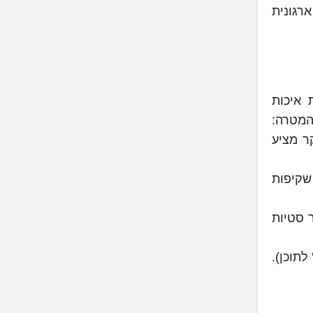
חייבים מדיניות ארגונית
 אימות ובקרת איכות
המטרה:
חקר מציע
 חובת בקרה אנושית על כל פלט LLM ודרישת שקיפות
 סטיות
לתוכן).