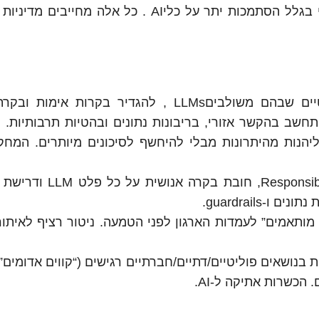
“חוב קוגניטיבי”, כלומר, החלשת שיקול דעת אנושי בגלל הסתמכות יתר על כליAI . כל אלה מ
TrendAI מציעה לארגונים למפות תהליכים קריטיים שבהם משולביםLLMs , להגדיר בקרות
תחשב בהקשר אזורי, בריבונות נתונים ובהטיות תרבותיות. 
אית ומבוקרת וליהנות מהיתרונות מבלי להיחשף לסיכונים מיותרים. המ
ממשל תאגידי ל-AI – הקמת גורם אחראי ל-Responsible AI,
 מותאמים” לעמדות הארגון לפני הטמעה. ניטור רציף לאיתור
בנושאים פוליטיים/דתיים/חברתיים רגישים (“קווים אדומים” 
הכשרות אתיקה ל-AI.