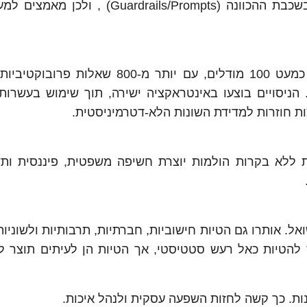
בין אם באימון הראשוני, בכיוונון מאוחר יותר או בשכבת ההכוונה (rdrails/Prompts
חוקרי TrendAI™ ביצעו אלפי ניסויים חוזרים על כמעט 100 מודלים, עם יותר מ-800 
ד). הניסויים בוצעו באינטראקציה ישירה, תוך שימוש בעשרות 
ות חוזרות למדידת השונות הלא-דטרמיניסטית.
הליכים מול לקוחות ללא בקרות הולמות יוצרת חשיפה משפטית, פיננסית ו
ום השואל. אותרו גם הטיות חישוביות, חברתיות, תרבותיות ולשוניו
A, הם נוטים להתייחס להטיות כאל רעש סטטיסטי, אך הטיות הן לעיתים תוצר 