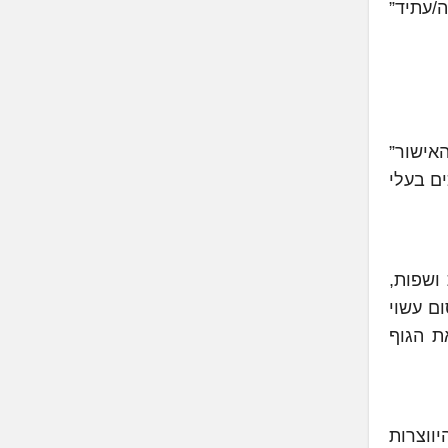
ה/עתיד”
אישור”
ם בעלי
ושפות,
סום עשוי
ת הגוף
קי שיחה, והיווצרות