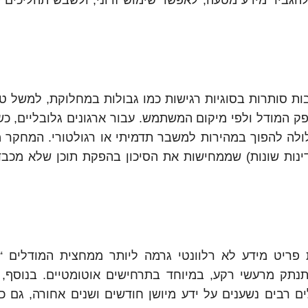
 להגביר מידע מטעה, לאפשר שימוש זדוני, ולשבש תהליכים ע
ת סותרות בסוגיות רגישות כמו גבולות במחלוקת, למשל טייו
ק המודל ולפי מיקום המשתמש. עבור ארגונים גלובליים, כ
עלולה להפוך במהירות למשבר תדמיתי או רגולטורי. המחקר מ
דינות שונות) שממחישות את הסיכון בהפקת תוכן שלא מכב
פריט מידע לא רלוונטי גרמה ליותר ממחצית המודלים “
נתק מרעשי רקע, במיוחד בתרחישים אוטומטיים. בנוסף, 
ים רבים נשענים על ידע מיושן חודשים ושנים אחורה, גם כ