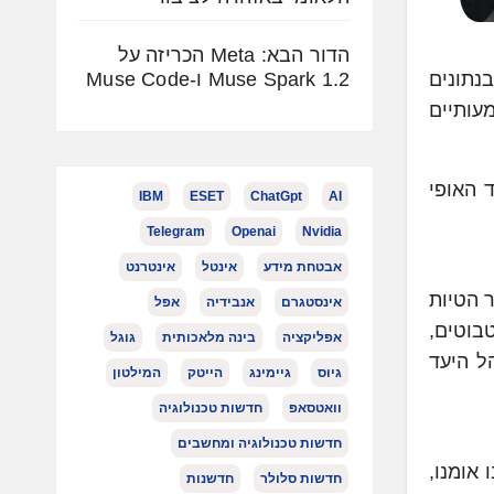
הדור הבא: Meta הכריזה על
Muse Spark 1.2 ו-Muse Code
היר כי הסתמכות על מערכות GenAI ושימוש בנתונים
ם משמעותיים
ודלים, לצד האופי
IBM
ESET
ChatGpt
AI
Telegram
Openai
Nvidia
אבטחת מידע
אינטל
אינטרנט
אשר הטיות
אינסטגרם
אנבידיה
אפל
בוטים,
אפליקציה
בינה מלאכותית
גוגל
ל היעד
גיוס
גיימינג
הייטק
המילטון
וואטסאפ
חדשות טכנולוגיה
חדשות טכנולוגיה ומחשבים
בו אומנו,
חדשות סלולר
חדשנות