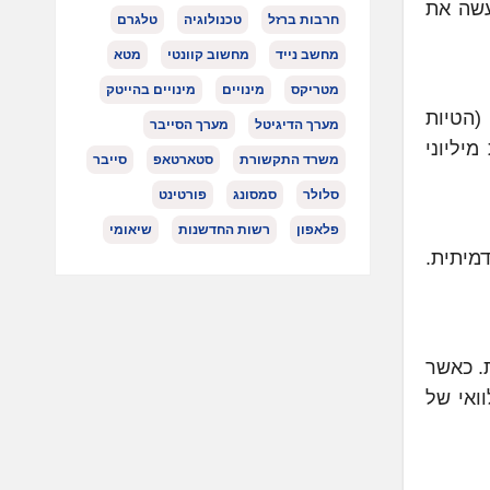
Gua) , ולכן מאמצים למעשה את
חרבות ברזל
טכנולוגיה
טלגרם
מחשב נייד
מחשוב קוונטי
מטא
מטריקס
מינויים
מינויים בהייטק
שאלות פרובוקטיביות (הטיות
מערך הדיגיטל
מערך הסייבר
מיליוני
משרד התקשורת
סטארטאפ
סייבר
סלולר
סמסונג
פורטינט
פלאפון
רשות החדשנות
שיאומי
תדמיתית.
ת. כאשר
לוואי של