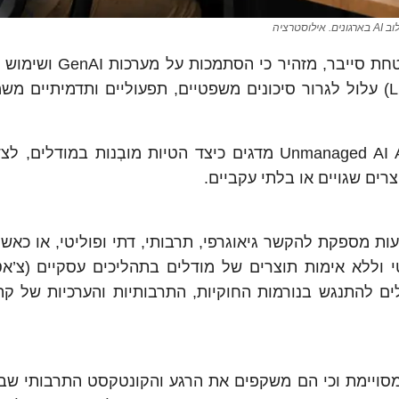
גונים. אילוסטרציה
מחקר חדש של חברת TrendAI™, המתמחה באבטחת סייבר, מז
לא-מאומתים שמופקים ממודלי שפה גדולים (LLMs) עלול לגרור סיכונים משפטיים, תפעוליים ותדמיתיי
המחקר, Unmanaged AI Adoption and the Risks to Enterprises מדגים כיצד הטיות מובְנות במ
רים שגויים או בלתי עקביים.
כות AI פועלות ללא מודעות מספקת להקשר גיאוגרפי, תרבותי, דתי ופוליטי, או כ
י וללא אימות תוצרים של מודלים בתהליכים עסקיים (צ’אט
ולים להתנגש בנורמות החוקיות, התרבותיות והערכיות של קה
 קופאים בנקודת זמן מסויימת וכי הם משקפים את הרגע והקונטקסט התרבותי ש