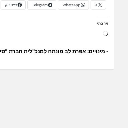
X
WhatsApp
Telegram
פייסבוק
אהבתי
ט
ו
ע
נ
מינויים: אפרת לב מונתה למנכ"לית חברת "סי
ן
י
.
ו
.
ו
.
ט