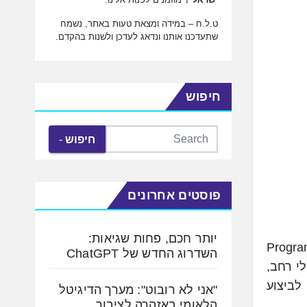
ט.ל.ח – במידה ומצאת טעות באתר, נשמח
שתעדכנו אותנו ונדאג לעדכן ולשנות בהקדם.
חיפוש
חיפוש
פוסטים אחרונים
יותר חכם, פחות שגיאות:
יעה על מיזוג פעילות בין שתי חברות-בנות שלה בתחום הייעוץ הניהולי: חברת Programa
השדרוג החדש של ChatGPT
ניהולי רחב,
לביצוע
"אני לא רובוט": מערך הדיגיטל
הלאומי באזהרה לציבור