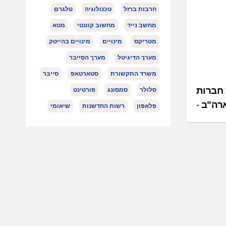
חרבות ברזל
טכנולוגיה
טלגרם
מחשב נייד
מחשוב קוונטי
מטא
מטריקס
מינויים
מינויים בהייטק
מערך הדיגיטל
מערך הסייבר
משרד התקשורת
סטארטאפ
סייבר
חברות
סלולר
סמסונג
פורטינט
ארה"ב
פלאפון
רשות החדשנות
שיאומי