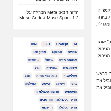
עשייה,
הדור הבא: Meta הכריזה על
 Programa , אשר לה לקוחות ביותר
Muse Spark 1.2 ו-Muse Code
 ומגדלת
י החברות," אומר
IBM
ESET
ChatGpt
AI
ניהולי
Telegram
Openai
Nvidia
ניהולי
אבטחת מידע
אינטל
אינטרנט
אינסטגרם
אנבידיה
אפל
ור, שעומדת בראש
אפליקציה
בינה מלאכותית
גוגל
רת הנהלה ב-Programa , ותמשיך להוביל את
גיוס
גיימינג
הייטק
המילטון
, רפי טומשוף. חברת AVIV תמשיך להוביל את
וואטסאפ
חדשות טכנולוגיה
חדשות טכנולוגיה ומחשבים
חדשות סלולר
חדשנות