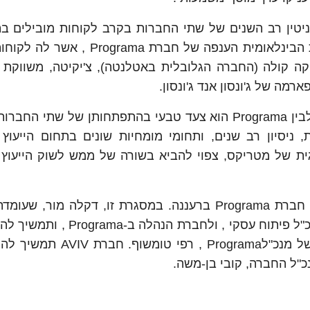
יטין רב השנים של שתי החברות בקרב לקוחות מובילים בת
בקמעונאות ובעולמות השירות, ותמנף את הפעילות הבינלאומית הענפה של חברת
 קוקה קולה (החברה הגלובלית באטלנטה), צ'יקיטה, משווקת
רמה של ג'ונסון אנד ג'ונסון.
"המיזוג בין פעילות הייעוץ לתעשייה בחברת AVIV לבין Programa הוא צעד טבעי בהתפתחותן של שת
ניסיון רב שנים, ותחומי מומחיות שונים בתחום הייעוץ ה
ית של מטריקס, צפוי להביא בשורה של ממש לשוק הייעוץ ה
פעילות הייעוץ הניהולי לתעשייה תפעל מתוך מטה חברת Programa ברעננה. במסגרת זו, דקלה מ
חטיבת הייעוץ הניהולי בחברת AVIV , תמונה לסמנכ"ל פיתוח עסקי , ולחב
הפעילות העסקית של ייעוץ לתעשייה תחת ניהולו של מנכ"לPrograma 
"ל החברה, קובי בן-משה.