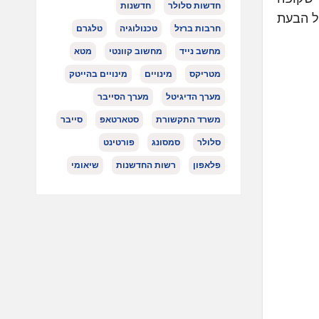
חדשות סלולר
חדשנות
 משיתוף פעולה ארוך שנים, במגוון של ערוצי פעילות. אני רוצה להודות ל-IBM על הבעת
חרבות ברזל
טכנולוגיה
טלגרם
מחשב נייד
מחשוב קוונטי
מטא
מטריקס
מינויים
מינויים בהייטק
מערך הדיגיטל
מערך הסייבר
משרד התקשורת
סטארטאפ
סייבר
סלולר
סמסונג
פורטינט
פלאפון
רשות החדשנות
שיאומי