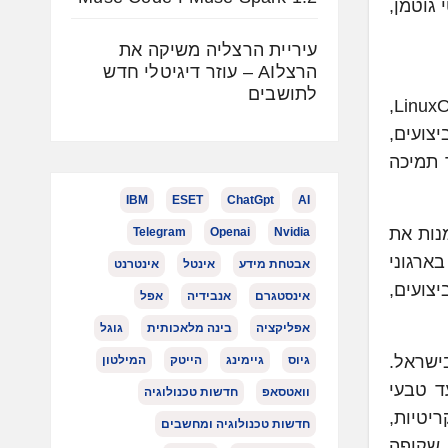
וטי גוטמן,
עיריית הרצליה משיקה את
הרצלAI – עוזר דיגיטלי חדש
לתושבים
באירוע, לצד ההכרזה על השותפות וברכות המנכ"לים, הוצג הדור הבא של מחשבי המיינפריים – IBM z17 ו- LinuxONE,
צועים,
ט, דרך תמיכה
IBM
ESET
ChatGpt
AI
 למנות את
Telegram
Openai
Nvidia
נרחבת בארגוני
אבטחת מידע
אינטל
אינטרנט
צועים,
אינסטגרם
אנבידיה
אפל
אפליקציה
בינה מלאכותית
גוגל
 בישראל.
גיוס
גיימינג
הייטק
המילטון
ד טבעי
וואטסאפ
חדשות טכנולוגיה
 מידע קריטיות,
חדשות טכנולוגיה ומחשבים
שקופה