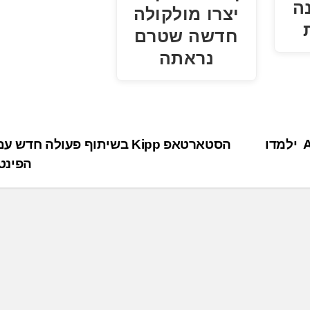
ה
יצרו מולקולה
חדשה שטרם
נראתה
זום וגוגל קלאוד משתפות פעולה: סוכני ה-AI ילמדו
הסטארטאפ Kipp בשיתוף פעולה חד
הפינטק 