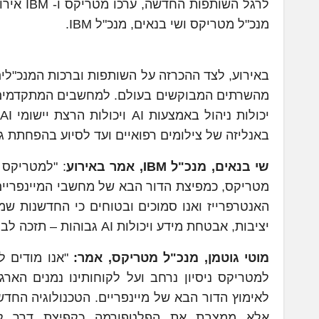
לרגל הש
מנכ"ל מטריקס ושי בנאים, מנכ"ל IBM.
מהשרתים המבוקשים בעולם. למחשבים המתקדמים י
באנליזה של צילומים רפואיים ועד לסיוע בהפחתת ג
שי בנאים, מנכ"ל
IBM
, אמר באירוע
האנטרפרייז ואנו סמוכים ובטוחים כי החדשנות שמ
יציבות, אבטחת מידע ויכולות AI גבוהות – תזכה לביקוש רב".
מוטי גוטמן, מנכ"ל מטריקס, אמר:
למטריקס ניסיון נרחב ועל לקוחותינו נמנים הארג
אלא ממצבת את הפלטפורמה כקפיצת דרך לעי