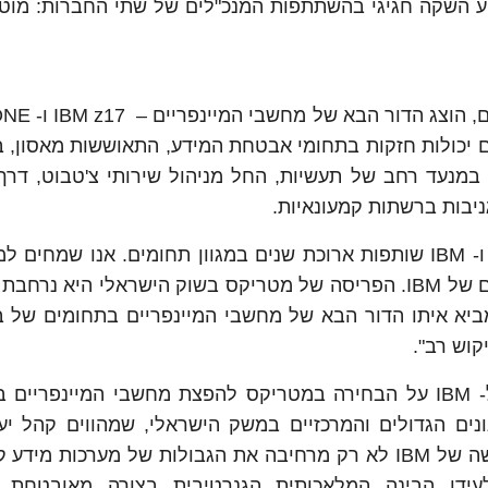
ותפות החדשה, ערכו מטריקס ו- IBM אירוע השקה חגיגי בהשתתפות המנכ"לים של שתי החברות: מ
כולות חזקות בתחומי אבטחת המידע, התאוששות מאסון, בי
יכולות ניהול באמצעות AI ויכולות הרצת יישומי AI במנעד רחב של תעשיות, החל מניהול שירותי צ'טבו
ניבות ברשתות קמעונאיות.
: "למטריקס ו- IBM שותפות ארוכת שנים במגוון תחומים. אנו שמחים
מטריקס, כמפיצת הדור הבא של מחשבי המיינפריים של IBM. הפריסה של מטריקס בשוק הישראלי היא 
ביא איתו הדור הבא של מחשבי המיינפריים בתחומים של בי
"אנו מודים ל- IBM על הבחירה במטריקס להפצת מחשבי המיינפריים
ונים הגדולים והמרכזיים במשק הישראלי, שמהווים קהל יע
לאימוץ הדור הבא של מיינפריים. הטכנולוגיה החדשה של IBM לא רק מרחיבה את הגבולות של מערכות
דן הבינה המלאכותית הגנרטיבית בצורה מאובטחת, 