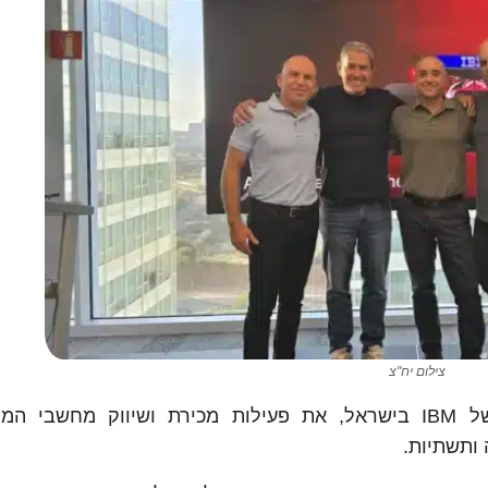
צילום יח"צ
מטריקס נבחרה כמפיצה למחשבי המיינפריים של IBM בישראל, את פעילות מכירת ושיווק מחשב