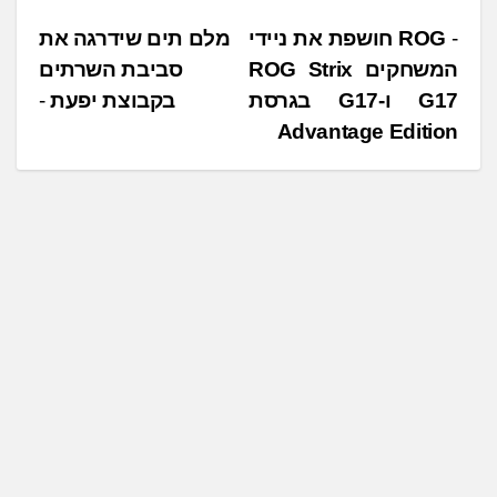
ע
נ
ROG חושפת את ניידי
מלם תים שידרגה את
ן
המשחקים ROG Strix
סביבת השרתים
י
.
G17 ו-G17 בגרסת
בקבוצת יפעת
ו
.
Advantage Edition
ו
.
ט