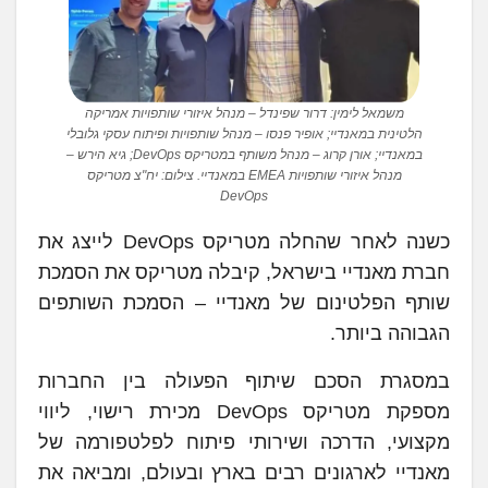
משמאל לימין: דרור שפינדל – מנהל איזורי שותפויות אמריקה
הלטינית במאנדיי; אופיר פנסו – מנהל שותפויות ופיתוח עסקי גלובלי
במאנדיי; אורן קרוג – מנהל משותף במטריקס DevOps; גיא הירש –
מנהל איזורי שותפויות EMEA במאנדיי. צילום: יח"צ מטריקס
DevOps
כשנה לאחר שהחלה מטריקס DevOps לייצג את
חברת מאנדיי בישראל, קיבלה מטריקס את הסמכת
שותף הפלטינום של מאנדיי – הסמכת השותפים
הגבוהה ביותר.
במסגרת הסכם שיתוף הפעולה בין החברות
מספקת מטריקס DevOps מכירת רישוי, ליווי
מקצועי, הדרכה ושירותי פיתוח לפלטפורמה של
מאנדיי לארגונים רבים בארץ ובעולם, ומביאה את