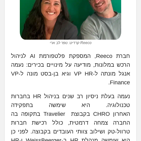
Reeco קרדיט: נופר לב ארי
חברת Reeco, המספקת פלטפורמת AI לניהול
הרכש במלונות, מודיעה על מינויים בכירים: נעמה
אנגל מונתה ל-VP HR וגיא בן-בסט מונה ל-VP
Finance.
נעמה בעלת ניסיון רב שנים בניהול HR בחברות
טכנולוגיה. היא שימשה בתפקידה
האחרון CHRO בקבוצת Travelier בתקופה בה
החברה צמחה דרמטית, כולל רכישת חברות
טרוול-טק ושילוב צוותי העובדים בקבוצה. לפני כן
היא שימשה מנהלת HR ב-WeissBeerger ו-HR