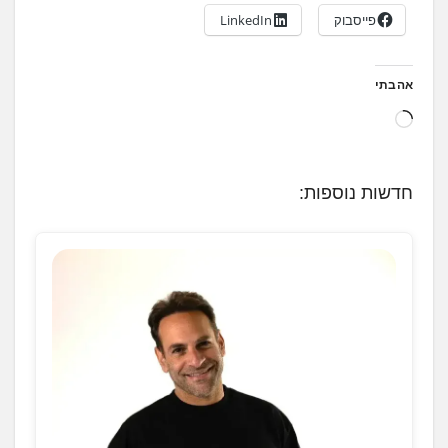
פייסבוק
LinkedIn
אהבתי
ט
ו
ע
חדשות נוספות:
ן
.
.
.