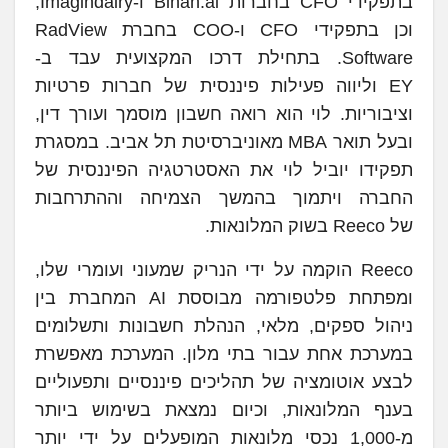
בתפקידי CFO בחברות Binah.ai ו-Imagindairy,
וכן בתפקידי CFO ו-COO בחברת RadView
Software. בתחילת דרכו המקצועית עבד ב-
EY וליווה פעילות פיננסית של חברות פרטיות
וציבוריות. לוי הוא רואה חשבון מוסמך ועורך דין,
ובעל תואר MBA מאוניברסיטת תל אביב. במסגרת
תפקידו יוביל לוי את האסטרטגיה הפיננסית של
החברה ויתמוך בהמשך הצמיחה וההתרחבות
של Reeco בשוק המלונאות.
Reeco הוקמה על ידי הנריק שמעוני ועומרי שלו,
ומפתחת פלטפורמה מבוססת AI המחברת בין
ניהול ספקים, מלאי, הנהלת חשבונות ותשלומים
במערכת אחת עבור בתי מלון. המערכת מאפשרת
לבצע אוטומציה של תהליכים פיננסיים ותפעוליים
בענף המלונאות, וכיום נמצאת בשימוש ביותר
מ-1,000 נכסי מלונאות המופעלים על ידי יותר