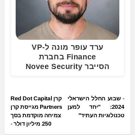
ערד עופר מונה ל-VP
Finance בחברת
הסייבר Novee Security
נ
שבוע החלל הישראלי
קרן Red Dot Capital
2024: "יחד למען
Partners מגייסת קרן
י
טכנולוגיות העתיד"
צמיחה מוקדמת בסך
ו
250 מיליון דולר
ו