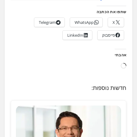
שתפו את הכתבה
Telegram
WhatsApp
X
פייסבוק
LinkedIn
אהבתי
ט
ו
ע
חדשות נוספות:
ן
.
.
.