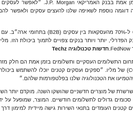
רופה קרישנאן המובילה את תחום התשלומים בזמן אמת בבנק האמריקאי  Morgan
 דוגמה נוספת לשאיפה שלנו להעצים עסקים ולאפשר להם 
תשלומים בזמן אמת יכולים לספק מענה לבין 60% ל-70% מהעסקאות בין עסקים (2B
 הבנק הפדרלי, יותר ויותר בנקים צפויים לתמוך ביכולת הזו. מלי
חדשות טכנולוגיה Techz
תחום התשלומים העסקיים ותשלומים בזמן אמת הם חלק מזה
תומר בראל, הנשיא וסמנכ״ל התפקוד הראשי (COO) של מליו. ״ספקים ועסקים קטנים יוכלו להשתמש בי
טמיעו את הטכנולוגיה שלנו בפלטפורמות שלהם.״
רשרת של מוצרים חדשניים שהושקו השנה. מוקדם יותר השנה
מוצר המאפשר לחלק סכומים גדולים לתשלומים חודשיים. המוצר, שמופעל על 
ת, מספק לעסקים קטנים העומדים בתנאי השירות גישה מיידית למימון דר