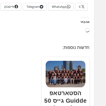
X
WhatsApp
Telegram
פייסבוק
אהבתי
ט
ו
ע
חדשות נוספות:
ן
.
.
.
הסטארטאפ
Guidde גייס 50