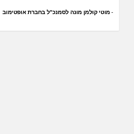
נ
מוטי קולמן מונה לסמנכ"ל בחברת אופטימוב
י
ו
ו
ט