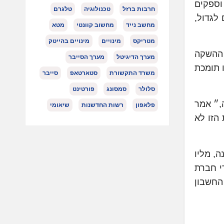
J.P.. ״לאפשר לעסקים וספקים
חרבות ברזל
טכנולוגיה
טלגרם
לגדול,
מחשב נייד
מחשוב קוונטי
מטא
מטריקס
מינויים
מינויים בהייטק
B) בתחומי ארה״ב. עם ההשקה
מערך הדיגיטל
מערך הסייבר
ו תומכת
משרד התקשורת
סטארטאפ
סייבר
סלולר
סמסונג
פורטינט
,״ אמר
פלאפון
רשות החדשנות
שיאומי
כולת הזו לא
, מליו
ידי חברת
ך החשבון