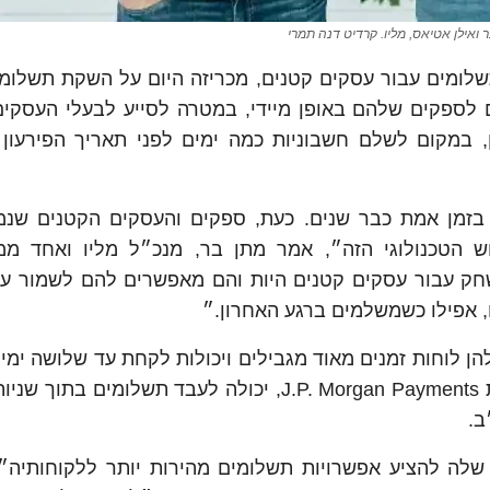
ר ואילן אטיאס, מליו. קרדיט דנה תמרי
 פלטפורמה לתשלומים עבור עסקים קטנים, מכריזה היום על השקת תשלו
ספקים שלהם באופן מיידי, במטרה לסייע לבעלי העסקי
, במקום לשלם חשבוניות כמה ימים לפני תאריך הפירעון 
בזמן אמת כבר שנים. כעת, ספקים והעסקים הקטנים שנמנ
ש הטכנולוגי הזה״, אמר מתן בר, מנכ״ל מליו ואחד ממי
שחק עבור עסקים קטנים היות והם מאפשרים להם לשמור ע
 אפילו כשמשלמים ברגע האחרון.״
עברות בנקאיות דרך רשת ה-ACH שיש להן לוחות זמנים מאוד מגבילים ויכולות לקחת עד שלושה 
טכנולוגיית התשלומים בזמן אמת של מליו, בתמיכת J.P. Morgan Payments, יכולה לעבד תשלומי
ב.
 שלה להציע אפשרויות תשלומים מהירות יותר ללקוחותיה״