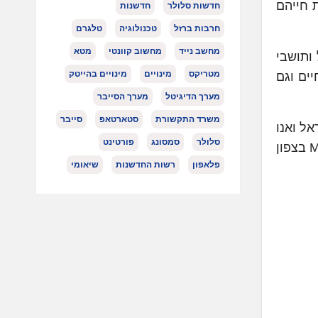
 חייהם
חדשות סלולר
חדשנות
חרבות ברזל
טכנולוגיה
טלגרם
מחשב נייד
מחשוב קוונטי
מטא
ותושבי
מטריקס
מינויים
מינויים בהייטק
ים וגם
מערך הדיגיטל
מערך הסייבר
משרד התקשורת
סטארטאפ
סייבר
ולים בישראל ואנו
סלולר
סמסונג
פורטינט
גאים מאוד בשיתוף הפעולה עם בית החולים Holy family בנצרת. המכשיר החדש ירחיב את זמינות בדיקות ה MRI בצפון
פלאפון
רשות החדשנות
שיאומי