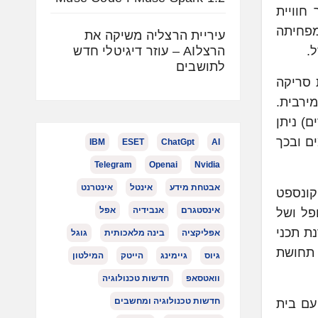
ן ייחודי המאפשר חוויית
מפחיתה
עיריית הרצליה משיקה את
הרצלAI – עוזר דיגיטלי חדש
.
לתושבים
ות סריקה
ירבית.
טרים במכשירים אחרים) ניתן
החולים. המערכת שוקלת כ- 900 ק"ג פחות מדגמי MRI קודמים ובכך
IBM
ESET
ChatGpt
AI
Telegram
Openai
Nvidia
אבטחת מידע
אינטל
אינטרנט
ציגה קונספט
אינסטגרם
אנבידיה
אפל
טופל ושל
ת תכני
אפליקציה
בינה מלאכותית
גוגל
 תחושת
גיוס
גיימינג
הייטק
המילטון
וואטסאפ
חדשות טכנולוגיה
חדשות טכנולוגיה ומחשבים
עם בית