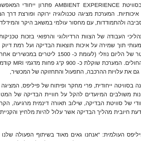
המערכת המתקדמת של חברת פיליפס הותקנה בסוויטת AMBIENT EXPERIENCE פתרו
יכותיות. המערכת מציגה טכנולוגיה ירוקה ופורצת דרך ה
ביבה ולהתמודדות, עם מחסור עולמי במשאב היקר והמידלדל
ת ומטייבת את תהליכי העבודה של הצוות הרדיולוגי והרפואי בזכות טכניק
עותי תוך שמירה על איכות תוצאות הבדיקה ועל רמת דיוק מ
בזכות המגנט המיוחד BlueSeal הזקוק רק ל 7 ליטר של הליום נוזלי (לעומת כ- 1500 לי
להתקין את המכשיר בקלות כמעט בכל רחבי בית 
ם את עלויות ההרכבה, התפעול והתחזוקה של המכשיר,
MRI החדשנית, Ingenia Ambition הותקנה בסוויטה ייחודית, פרי מחקר ופיתוח של פיליפס, המ
מדובר במגוון פתרונות משולבים המיועדים להקל על חוויית הבדיקה של המ
ודי של סוויטת הבדיקה, שילוב תאורה דינמית מרגיעה, הקרנ
עת חיובית מהליך הבדיקה אשר עלול להיות מלחיץ והקניית
 פיליפס העולמית: "אנחנו גאים מאוד בשיתוף הפעולה שלנו 