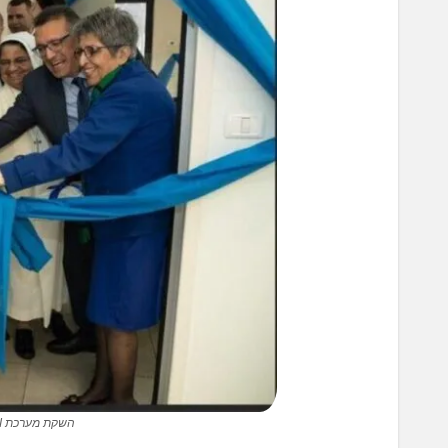
השקת מערכת MRI חדשנית של פיליפס. פוטו יהב גמליאל