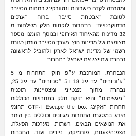
ומטרתה לקדם כישרונות ונטוורקינג בתחום הסייבר
לטובת "אבטחת סייבר ברוח הערכים
הדמוקרטיים". בתחרות לוקחות חלק משלחות מ
32 מדינות מהאיחוד האירופי ובנוסף הוזמנו מספר
מצומצם של מדינות חוץ. מערך הסייבר הוזמן כגורם
רשמי של מדינת ישראל לארגן ולהוביל לראשונה
נבחרת שתייצג את ישראל בתחרות.
הנבחרת, המורכבת ע״פ חוקי התחרות מ 5
״ג׳וניורים״ עד גיל 18 ו-5 ״סניורים״ עד גיל 25,
נבחרה מתוך מצטייני ומצטיינות תוכנית
״מגשימים״ והיא תיקח חלק בתחרויות הכוללות
תחרות האקינג Escape the box ו-CTF תחומי
הידע במסגרת התחרות מגוונים וכוללים בין היתר
את הנושאים הבאים: רשתות, מערכות הפעלה,
הצפנה/פענוח, פורנזיקה, ניידים ועוד. החברות