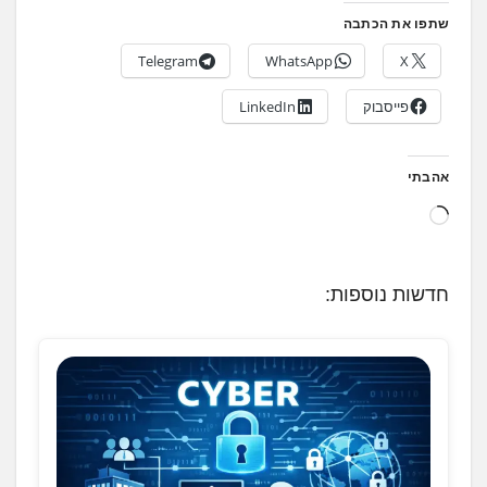
שתפו את הכתבה
Telegram
WhatsApp
X
פייסבוק
LinkedIn
אהבתי
ט
ו
ע
חדשות נוספות:
ן
.
.
.