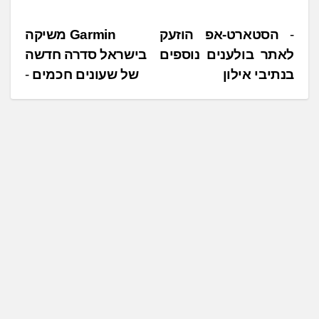
נ
הסטארט-אפ הוזעק
Garmin משיקה
לאתר בולענים נוספים
בישראל סדרה חדשה
י
בנתיבי אילון
של שעונים חכמים
ו
ו
ט