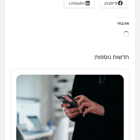
פייסבוק
LinkedIn
אהבתי
ט
ו
ע
חדשות נוספות:
ן
.
.
.