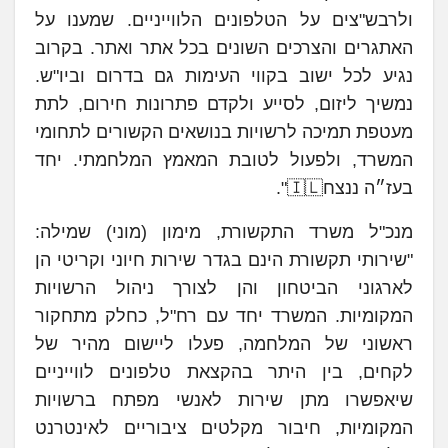
ולרבש"צים על הטלפונים הלווייניים. שמענו על
האתגרים והצרכים השונים בכל אתר ואתר. בקרוב
נגיע לכל ישוב בקווי העימות גם בדרום וביו"ש.
נמשיך ליזום, לסייע ולקדם פתרונות חירום, לתת
מעטפת תמיכה לרשויות בנושאים הקשורים לתחומי
המשרד, ולפעול לטובת המאמץ המלחמתי. יחד
בעז״ה ננצח🇮🇱".
מנכ"ל משרד התקשורת, מימון (מוני) שמילה:
"שירותי תקשורת הינם בגדר שירות חיוני וקריטי הן
לארגוני הביטחון והן לצורך ניהול הרשויות
המקומיות. המשרד יחד עם רח"ל, כחלק מתחקור
ראשוני של המלחמה, פעלו ליישום מהיר של
לקחים, בין היתר בהקצאת טלפונים לווייניים
שיאפשרו מתן שירות לאנשי מפתח ברשויות
המקומיות, חיבור מקלטים ציבוריים לאינטרנט