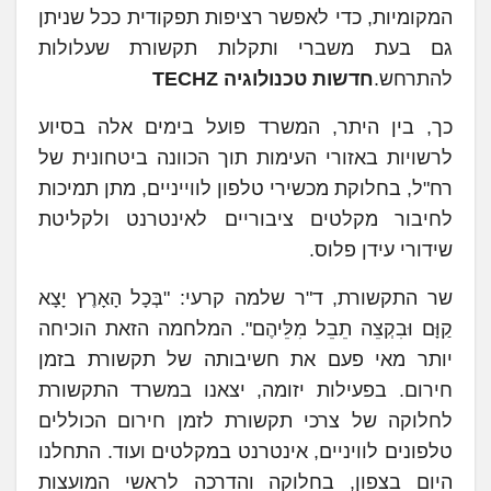
המקומיות, כדי לאפשר רציפות תפקודית ככל שניתן
גם בעת משברי ותקלות תקשורת שעלולות
להתרחש.
חדשות טכנולוגיה TECHZ
כך, בין היתר, המשרד פועל בימים אלה בסיוע
לרשויות באזורי העימות תוך הכוונה ביטחונית של
רח"ל, בחלוקת מכשירי טלפון לווייניים, מתן תמיכות
לחיבור מקלטים ציבוריים לאינטרנט ולקליטת
שידורי עידן פלוס.
שר התקשורת, ד"ר שלמה קרעי: "בְּכָל הָאָרֶץ יָצָא
קַוָּם וּבִקְצֵה תֵבֵל מִלֵּיהֶם". המלחמה הזאת הוכיחה
יותר מאי פעם את חשיבותה של תקשורת בזמן
חירום. בפעילות יזומה, יצאנו במשרד התקשורת
לחלוקה של צרכי תקשורת לזמן חירום הכוללים
טלפונים לוויניים, אינטרנט במקלטים ועוד. התחלנו
היום בצפון, בחלוקה והדרכה לראשי המועצות