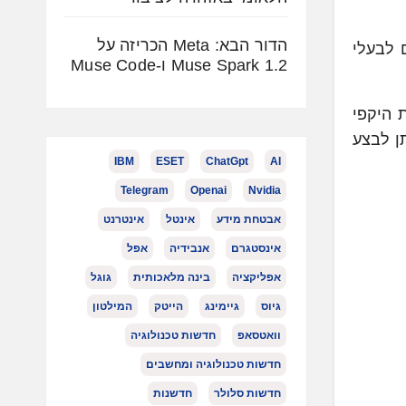
הדור הבא: Meta הכריזה על
שווקות על ידיהן גם לבעלי
Muse Spark 1.2 ו-Muse Code
 היקפי
ן לבצע
IBM
ESET
ChatGpt
AI
Telegram
Openai
Nvidia
אבטחת מידע
אינטל
אינטרנט
אינסטגרם
אנבידיה
אפל
אפליקציה
בינה מלאכותית
גוגל
גיוס
גיימינג
הייטק
המילטון
וואטסאפ
חדשות טכנולוגיה
חדשות טכנולוגיה ומחשבים
חדשות סלולר
חדשנות