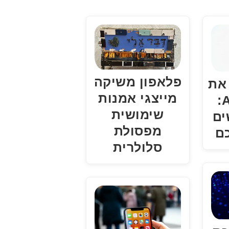
פלאפון משיקה
את
מייצגי אמנות
Android 17:
שימושית
ים
מפסולת
ם
סלולרית