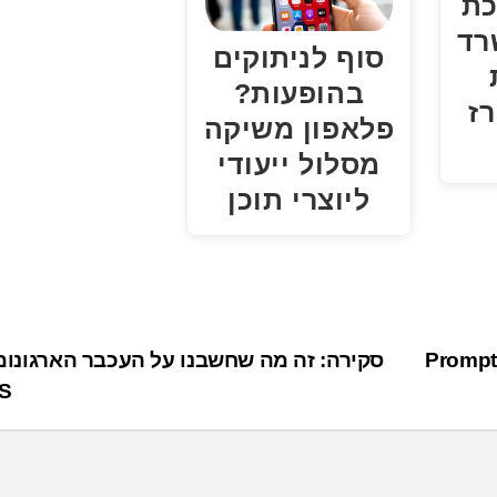
ת
רד
סוף לניתוקים
בהופעות?
ז
פלאפון משיקה
מסלול ייעודי
ליוצרי תוכן
יואב לסמן מונה ל-VP R&D בחברת הסייבר Prompt
S