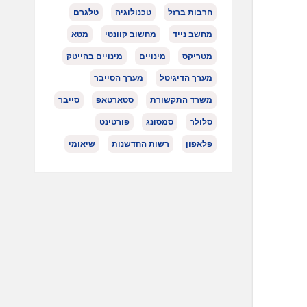
חרבות ברזל
טכנולוגיה
טלגרם
מחשב נייד
מחשוב קוונטי
מטא
מטריקס
מינויים
מינויים בהייטק
מערך הדיגיטל
מערך הסייבר
משרד התקשורת
סטארטאפ
סייבר
סלולר
סמסונג
פורטינט
פלאפון
רשות החדשנות
שיאומי