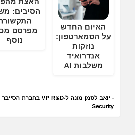
האצת מהפכ
הסיבים: מש
התקשורת
האיום החדש
מפרסם מכר
על הסמארטפון:
נוסף
נוזקות
אנדרואיד
משלבות AI
נ
Security
י
ו
ו