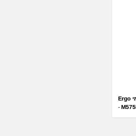
סקירה: זה מה שחשבנו על העכבר הארגונומי Ergo
M575