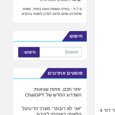
ט.ל.ח – במידה ומצאת טעות באתר, נשמח
שתעדכנו אותנו ונדאג לעדכן ולשנות בהקדם.
חיפוש
חיפוש
פוסטים אחרונים
יותר חכם, פחות שגיאות:
השדרוג החדש של ChatGPT
"אני לא רובוט": מערך הדיגיטל
משרד התקשורת פרסם הלילה הבהרה בו הודיע כי כלל חברות הסלולר מחויבות להמשיך לספק שירותי סלולר דור 4
הלאומי באזהרה לציבור