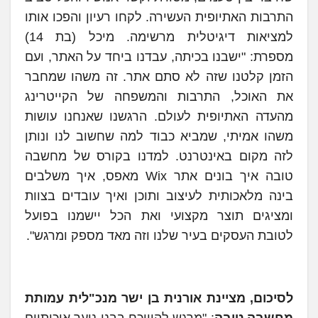
התרבות האתיופית העשירה. לקחו רעיון והפכו אותו
למציאות דיגיטלית מרשימה. מיכל (בת 14)
מספרת: "ישבנו בכיתה, עבדנו ביחד על האתר, ועם
הזמן קלטנו שזה לא סתם אתר. זה משהו שמחבר
את האוכל, התרבות והמשפחה של הקייטרינג
מהעדה האתיופית לעולם. הרגשנו שאנחנו עושות
משהו אמיתי, שמביא כבוד למה שחשוב לנו ונותן
לזה מקום באינטרנט. למדנו בקורס של מחשבה
טובה איך בונים אתר Wix מאפס, איך משלבים
בינה מלאכותית לעיצוב ותוכן ואיך עובדים בצוות
ומציגים תוצר מקצועי ואת הכל יישמנו בפועל
לטובת העסקים בעיר שלנו וזה מאד מספק ומרגש".
לסיכום, מציינת אורנית בן ישר מנכ"לית עמותת
מחשבה טובה
: "מרגש להיווכח בבני נוער איכותיים