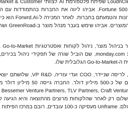
אביהו יפת היה מהמייסדים ו-CPO בסטארטאפ LoudnClear שפיתח פלטפורמת AI לצ
Service בחברות בארה"ב וישראל, בהן מרשימת Fortune 500. אביהו ליווה את החברות בהתמוד
Product של החברה והיה אחראי על מיגר
ניר פוגל מביא 
טכנולוגיה מובילות. בשנים האחרונות כיהן בחברת monday.com, שם הוביל שורה של תפקידי ניהול
אנפריים הוקמה בשנת 2024 על ידי שי לוי, מנכ"ל, לריסה שניידר, COO וע
הסייבר Noname Security שנמכה לאקמאי בסכום של כ-500 מיליון דולר. 
על תשלום רק לאחר שהלקוחות מרוצים מהתוצאה והיא הגיעה ל
של מיליוני דולרים בעבודה מול תאגידים גדולים בעולם. Unframe מעסיקה כ-100 עובדים, רוב