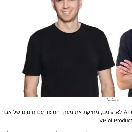
Unfame
חברת הסטארטאפ Unframe, המפתחת פלטפורמת AI לארגונים, מחזקת את מערך המוצר עם מינוים של 