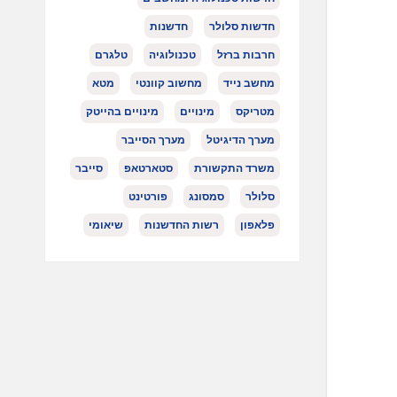
חדשות סלולר
חדשנות
חרבות ברזל
טכנולוגיה
טלגרם
מחשב נייד
מחשוב קוונטי
מטא
מטריקס
מינויים
מינויים בהייטק
מערך הדיגיטל
מערך הסייבר
משרד התקשורת
סטארטאפ
סייבר
סלולר
סמסונג
פורטינט
פלאפון
רשות החדשנות
שיאומי