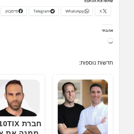
שתפו את הכתבה
X
WhatsApp
Telegram
פייסבוק
אהבתי
ט
ו
ע
חדשות נוספות:
ן
.
.
.
חברת TIX
ממנה את או