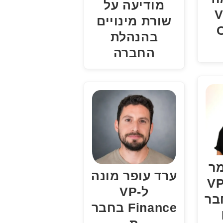
מודיעה על
ל-VP
שורת מינויים
בהנהלת
החברה
מר
ערד עופר מונה
י מונה ל-VP
ל-VP
 בחבר
Finance בחבר