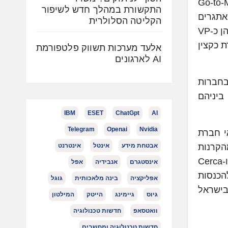
וותי Go-to-Market & Customer
התקשורת במהלך חדש לשיפור
דות עם האתגרים
הקליטה הסלולרית
בשלבים הראשונים של כניסת ה-GenAI, אפיון פתרונות והטמעתם בחברות. לאחר המכירה ל-Forwrd.AI הוא כיהן כ-VP
ציות בין המוצרים. אביהו שימש בעבר מנהל מוצר ב-GreenRoad ושרת כקצין
אלעד מערכות תשווק פלטפורמת
AI לארגונים
עמו ניסיון עשיר של למעלה מעשור בניהול מוצר, ניהול לקוחות ואסטרטגיות Go-to-Market בחברות
 בכירים, ביניהם
IBM
ESET
ChatGpt
AI
Telegram
Openai
Nvidia
די עזריה, VP R&D, שלושתם יוצאי חברת
החברה גייסה 50 מיליון דולר מהקרנות
אבטחת מידע
אינטל
אינטרנט
Bessemer Venture Partners, TLV Partners, Craft Ventures, Third Point Ventures, SentinelOne Ventures ו-Cerca
אינסטגרם
אנבידיה
אפל
הכנסות
אפליקציה
בינה מלאכותית
גוגל
ם במרכז הפיתוח בישראל
גיוס
גיימינג
הייטק
המילטון
וואטסאפ
חדשות טכנולוגיה
חדשות טכנולוגיה ומחשבים