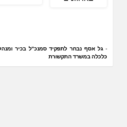
נ
גל אסף נבחר לתפקיד סמנכ"ל בכיר ומנהל
כלכלה במשרד התקשורת
י
ו
ו
ט