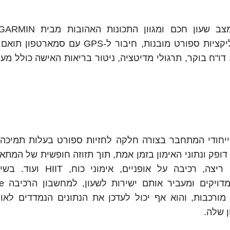
אנרגיה Body Battery, ניטור שינה וציון שינה, אפליקציות ספורט מובנות, חיבור ל
חר פעילות, תשלומים ללא מגע ב-GARMIN Pay, דו"ח בוקר, תרגולי מדיטציה, ניטור בריאות האישה כו
ייחודי המתחבר בצורה חלקה לחזיות ספורט בעלות תמיכה ב
דופק ונתוני האימון בזמן אמת, תוך תזוזה חופשית של המתא
HRM-Fit מתאים לשימוש במהלך פעילויות כמו ריצה, רכיבה על אופ
כולל דינמיקות ריצה מורכבות, והוא אף יכול לעדכן את הנתונים הנמדדים לא
 שלה.