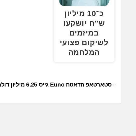
כ־10 מיליון
ש"ח יושקעו
במיזמים
לשיקום פצועי
המלחמה
נ
סטארטאפ הדאטה Euno גייס 6.25 מיליון דולר
י
ו
ו
ט