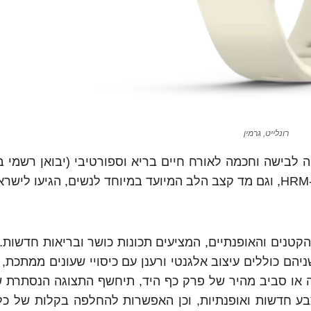
רונלייט, גרמין
טכנולוגיה לבישה וחכמה לאורח חיים בריא וספורטיבי (יבואן רשמי 
כמים, הקטנים והאופנתיים, המציעים תכונות כושר ובריאות חדשות
מים Lily 2 Classic ו-Lily 2 כאשר שניהם כוללים עיצוב אלגנטי ורענן עם כיסויי שעונים מ
ה או סביב מהיר של פרק כף היד, תיחשף התצוגה הנסתרת 
צבע חדשות ואופנתיות, וכן האפשרות להחלפה בקלות של כל