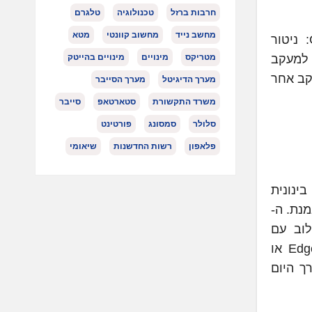
חרבות ברזל
טכנולוגיה
טלגרם
מחשב נייד
מחשוב קוונטי
מטא
סדרתLily 2 מגיעה עם חמישה ימי סוללה במצב שעון חכם ומגוון התכונות האהובות מבית GARMIN: ניטור
מטריקס
מינויים
מינויים בהייטק
-GPS עם סמארטפון תואם למעקב
לל מעקב אחר
מערך הדיגיטל
מערך הסייבר
משרד התקשורת
סטארטאפ
סייבר
סלולר
סמסונג
פורטינט
פלאפון
רשות החדשנות
שיאומי
ינונית
מנת. ה-
ניים, אימוני כוח, HIIT ועוד. בשילוב עם
פריט GARMIN תואם, ה-HRM-Fit לוכד נתונים מדויקים ומעביר אותם ישירות לשעון, למחשבון הרכיבה Edge או
ורך היום