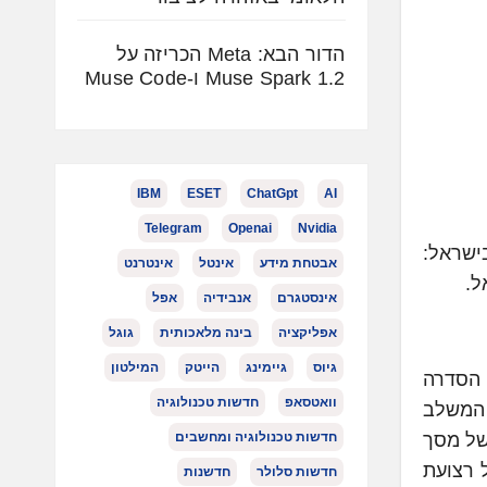
הדור הבא: Meta הכריזה על
Muse Spark 1.2 ו-Muse Code
IBM
ESET
ChatGpt
AI
Telegram
Openai
Nvidia
בישראל:
אבטחת מידע
אינטל
אינטרנט
אינסטגרם
אנבידיה
אפל
אפליקציה
בינה מלאכותית
גוגל
גיוס
גיימינג
הייטק
המילטון
. הסדרה
וואטסאפ
חדשות טכנולוגיה
מתכת, המשלב
חדשות טכנולוגיה ומחשבים
של מסך
 רצועת
חדשות סלולר
חדשנות