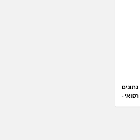
ר Claroty חושף נתונים
רפואי