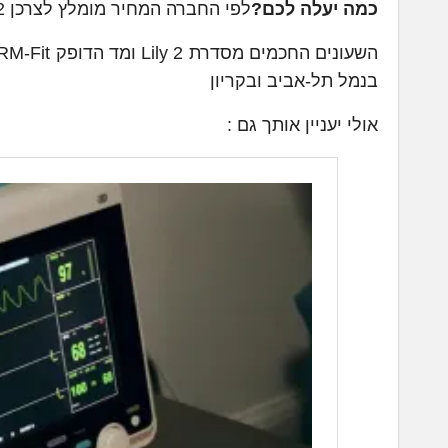
כמה יעלה לכם?
לפי החברה המחיר מומלץ לצרכן Lily 2: החל מ-1,349 ₪ . מחיר מומלץ לצרכן HRM-Fit: 699 ₪
השעונים החכמים מסדרת Lily 2 ומד הדופק HRM-Fit זמינים לרכישה באתר
בנמל תל-אביב ובקריון
אולי יעניין אותך גם :