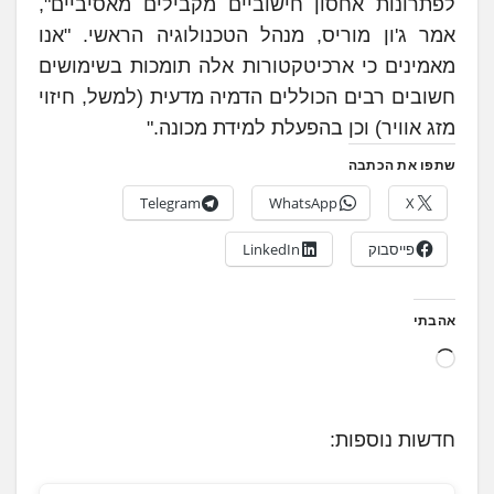
לפתרונות אחסון חישוביים מקבילים מאסיביים",
אמר ג'ון מוריס, מנהל הטכנולוגיה הראשי. "אנו
מאמינים כי ארכיטקטורות אלה תומכות בשימושים
חשובים רבים הכוללים הדמיה מדעית (למשל, חיזוי
מזג אוויר) וכן בהפעלת למידת מכונה."
שתפו את הכתבה
Telegram
WhatsApp
X
פייסבוק
LinkedIn
אהבתי
ט
ו
ע
חדשות נוספות:
ן
.