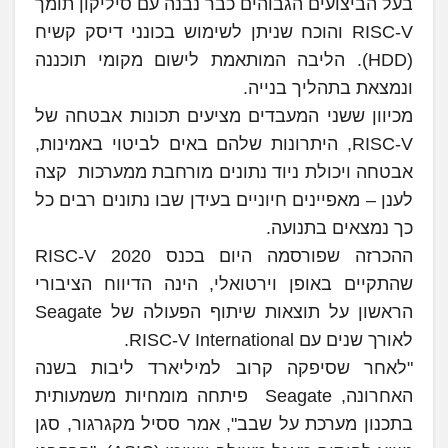
בעל הביצועים הגבוהים כבר נבנה עם סיליקון תומך
RISC-V והוכח שניתן לשימוש בכונני דיסק קשיח
(HDD). הליבה המותאמת לישום מקומי תוכננה
ונמצאת בתהליך בנייה.
מכיוון ששני המעבדים מציעים תכונות אבטחה של
RISC-V, היתרונות שלהם באים לביטוי באמינות,
אבטחה ויכולת ניוד נתונים מורחבת ממערכות קצה
לענן – מאפיינים חיוניים בעידן שבו נתונים רבים כל
כך נמצאים בתנועה.
ההכרזה שפורסמה היום בכנס 2020 RISC-V
שהתקיים באופן וירטואלי, הינה הדיווח הציבורי
הראשון על תוצאות שיתוף הפעולה של Seagate
לאורך שנים עם RISC-V International.
"לאחר שסיפקה קרוב למיליארד ליבות בשנה
האחרונה, Seagate פיתחה מומחיות משמעותית
בתכנון מערכת על שבב", אמר ססיל מקגרגור, סגן