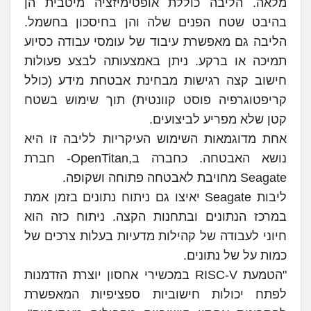
מלאה. הליבה כוללת אופטימיזציה מיטבית הן
בהיבט שטח הפנים שלה והן בחיסכון בחשמל.
הליבה גם מאפשרת עיבוד של עומסי עבודה כסיוע
תמיכה או ברקע. ניתן באמצעותה לבצע פעולות
חישוב קצה רגישות מבחינת אבטחת מידע (כולל
קריפטוגרפיה פוסט קוונטית) תוך שימוש בשטח
קטן שלא מפריע לביצועים.
אחת מדוגמאות השימוש העיקריות לליבה זו היא
נושא האבטחה. כחברה ב,OpenTitan- חברת
Seagate מחויבת לאבטחה פתוחה ושקופה.
ליבות Seagate יאיצו גם ניתוח נתונים בזמן אמת
במרכז הנתונים ובתחנות הקצה. ניתוח כזה הוא
חיוני לעבודה של קהילות מדעיות בעלות צרכים של
כמות על של נתונים.
"הטמעת RISC-V במכשירי אחסון יוצרת הזדמנות
לפתח יכולות חישוביות ספציפיות המאפשרת