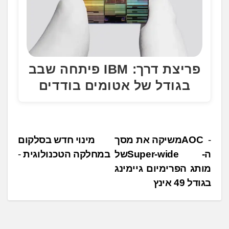
פריצת דרך: IBM פיתחה שבב
בגודל של אטומים בודדים
נ
AOC ‎משיקה את מסך
מינוי חדש בסלקום
ה- ‏Super-wide ‎של
במחלקה הטכנולוגית
י
מותג הפרימיום גיימינג
ו
‏בגודל ‏49 ‏אינץ
ו
ט