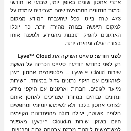
אתרי אחסון שונים באופן יומי, שבועי או חודשי
וכמות הנתונים הממוצעת שהם מעבירים עומדת על
473 טרה בייט. ככל שהעברת המידע ממקום
למקום תיעשה בצורה מהירה יותר, כך יוכלו
הארגונים להפיק תובנות מהמידע ולפענח אותו
בצורה יעילה ומהירה יותר.
לפני חודש: סיגייט השיקה את Lyve™ Cloud
רק לפני כחודש הודיעה סיגייט הכריזה על השקת
שירות Lyve™ Cloud – פלטפורמת אחסון בענן
לארגונים עם היקף נתונים גדול במיוחד. השירות
מיועד לגופים, חברות וארגונים עם היקפי מידע
ונתונים גבוהים במיוחד שצריכים לאחסן אותם
לצורכי אחסון בלבד ולא לשימוש יומיומי ומחפשים
חלופה פשוטה, יעילה וזולה מהפתרונות הקיימים
היום בשוק. שירות ה-Lyve™ Cloud מאפשר
למשתמשים ליהנות מרמת אבטחה גבוה ופרטיות,