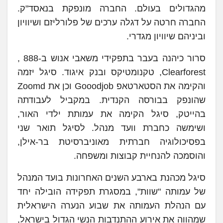
מהגדולים בעולם. החברה מונפקת בנאסד"ק.
החברה חרטה על דגלה ערכים של פלורליזם ושיוויון
וביניהם שיוויון מגדרי.
סרור כיהנה בעבר בתפקידי משאבי אנוש ב-888 ,
Clearforest, טקנומטיקס ובנק איגוד. סיגל יזמה
והקימה את הסטארטאפ Gooodjob וכן את Zoomd
שהונפק בבורסה הקנדית. במקביל לעבודתה
בהייטק, סיגל הקימה את עמותת ילדי האור,
ושימשה כחברת וועד מנהל. לסיגל תואר שני
בפסיכולוגיה חברתית מאוניברסיטת בר-אילן,
והוסמכה להנחיית קבוצות ומשפחה.
סיגל מכהנת בארבע השנים האחרונות בועד המנהל
של עמותה "שוות", במסגרת תפקידה הובילה יחד
עם הנהלת העמותה את שבוע הנערה הישראלית
שמהווה את אירוע ההתנדבות הנשי הגדול בישראל,