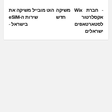
נ
חברת Wix משיקה
הוט מובייל משיקה את
אקסלרטור חדש
שירות ה-eSIM
י
לסטארטאפים
בישראל
ו
ישראלים
ו
ט