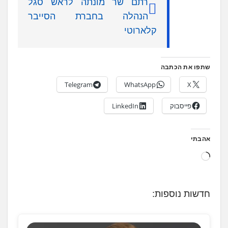
רתם שר מונתה לראש סגל
הנהלה בחברת הסייבר
קלארוטי
שתפו את הכתבה
Telegram
WhatsApp
X
פייסבוק
LinkedIn
אהבתי
ט
ו
ע
חדשות נוספות:
ן
.
.