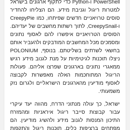
PowerShell ו-Python כדי לתקוף ארגונים בישראל
למטרות ריגול וגניבת מידע. הם הצליחו להחדיר
סוסים טרויאניים חדשים שפיתחו, כמו CreepyPie
ו-CreepySnail, לתוך רשתות מחשבים של יעדיהם.
הסוסים הטרויאניים איפשרו להם לאסוף נתונים
ומסמכים מכל המחשבים המודבקים ולהעביר אותם
בחשאי לשרתים בשליטתם. בנוסף, POLONIUM
ניצלו תוכנות לגיטימיות על מנת לגנוב מידע רגיש
ממאגרי נתונים בארגונים שפרצו אליהם. פעולות
הריגול המתוחכמות האלה מאפשרות לקבוצה
לאסוף מודיעין מהארגונים הישראליים ולגרום נזק
משמעותי.
ישראל, כך עולה מנתוני הדו"ח, מהווה יעד עיקרי
עבור קבוצות סייבר ריגול איראניות ומהמזרח
התיכון המנסות לגנוב מידע ולהשיג מודיעין. הם
מפתחים ברציפות כלים, תוכנות ריגול והתקפות