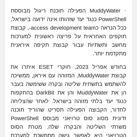
· MuddyWater הפעילה תוכנת ריגול מבוססת
PowerShell כנגד יעד שזהותו אינה ידועה בישראל,
ככל הנראה כaccess development team-, קבוצת
תוקפים האחראית על פריצה ראשונית למערכות
מחשב ותשתיות עבור קבוצת תקיפה איראנית
מתקדמת יותר.
בחודש אפריל 2023, חוקרי ESET איתרו את
קבוצת MuddyWater, המזוהה עם איראן, ממשיכה
להשתמש בתשתית שליטה ובקרה ששימשה בעבר
הן את MuddyWater והן את DarkBit בהתקפות
כנגד יעד בלתי מזוהה בישראל. לאחר שהצליחה
לחדור, הקבוצה הפעילה תסריט שהוריד תוכנה
זדונית מסוג סוס טרויאני מבוסס PowerShell
משרתי השליטה והבקרה שלה. מטרת הסוס
הטרויאני היא לאפשר גישה מתמשכת למערכת